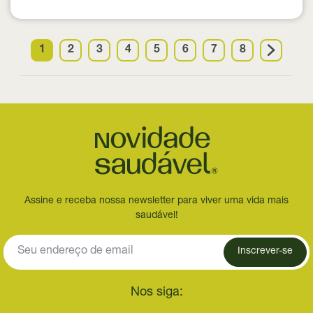
1
2
3
4
5
6
7
8
Assine e receba nossa newsletter para viver uma vida mais
saudável!
Inscrever-se
Nos siga: