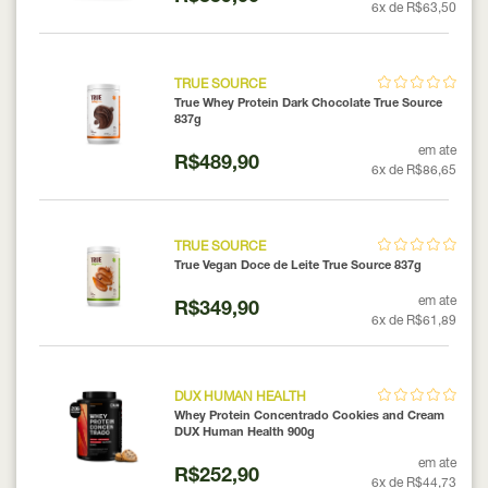
6x de R$63,50
TRUE SOURCE
True Whey Protein Dark Chocolate True Source
837g
em ate
R$489,90
6x de R$86,65
TRUE SOURCE
True Vegan Doce de Leite True Source 837g
em ate
R$349,90
6x de R$61,89
DUX HUMAN HEALTH
Whey Protein Concentrado Cookies and Cream
DUX Human Health 900g
em ate
R$252,90
6x de R$44,73