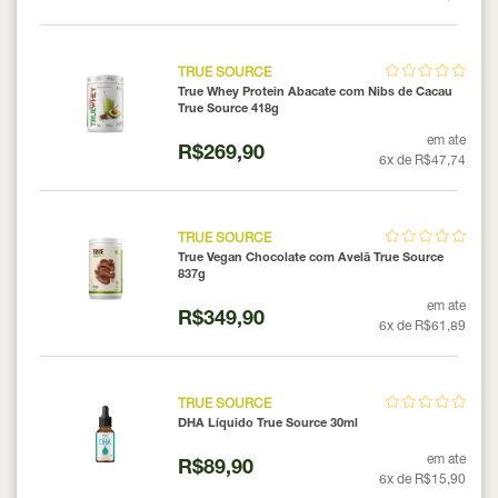
TRUE SOURCE
True Whey Protein Abacate com Nibs de Cacau
True Source 418g
em ate
R$269,90
6x de R$47,74
TRUE SOURCE
True Vegan Chocolate com Avelã True Source
837g
em ate
R$349,90
6x de R$61,89
TRUE SOURCE
DHA Líquido True Source 30ml
em ate
R$89,90
6x de R$15,90