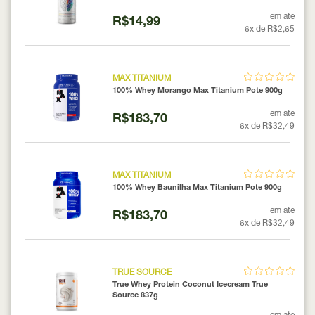
em ate
R$14,99
6x de R$2,65
MAX TITANIUM
100% Whey Morango Max Titanium Pote 900g
em ate
R$183,70
6x de R$32,49
MAX TITANIUM
100% Whey Baunilha Max Titanium Pote 900g
em ate
R$183,70
6x de R$32,49
TRUE SOURCE
True Whey Protein Coconut Icecream True
Source 837g