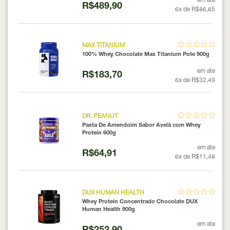
em ate
R$489,90
6x de R$86,65
MAX TITANIUM
100% Whey Chocolate Max Titanium Pote 900g
em ate
R$183,70
6x de R$32,49
DR. PEANUT
Pasta De Amendoim Sabor Avelã com Whey
Protein 600g
em ate
R$64,91
6x de R$11,48
DUX HUMAN HEALTH
Whey Protein Concentrado Chocolate DUX
Human Health 900g
em ate