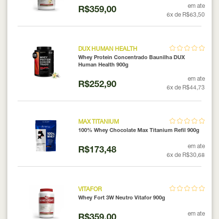
em ate
R$359,00
6x de R$63,50
DUX HUMAN HEALTH
Whey Protein Concentrado Baunilha DUX
Human Health 900g
em ate
R$252,90
6x de R$44,73
MAX TITANIUM
100% Whey Chocolate Max Titanium Refil 900g
em ate
R$173,48
6x de R$30,68
VITAFOR
Whey Fort 3W Neutro Vitafor 900g
em ate
R$359,00