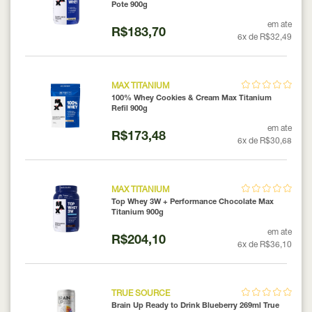
Pote 900g
em ate
R$183,70
6x de R$32,49
MAX TITANIUM
100% Whey Cookies & Cream Max Titanium
Refil 900g
em ate
R$173,48
6x de R$30,68
MAX TITANIUM
Top Whey 3W + Performance Chocolate Max
Titanium 900g
em ate
R$204,10
6x de R$36,10
TRUE SOURCE
Brain Up Ready to Drink Blueberry 269ml True