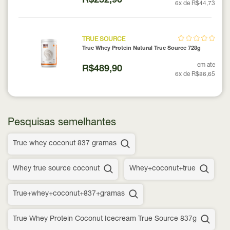
R$252,90
6x de R$44,73
TRUE SOURCE
True Whey Protein Natural True Source 728g
em ate
R$489,90
6x de R$86,65
Pesquisas semelhantes
True whey coconut 837 gramas
Whey true source coconut
Whey+coconut+true
True+whey+coconut+837+gramas
True Whey Protein Coconut Icecream True Source 837g