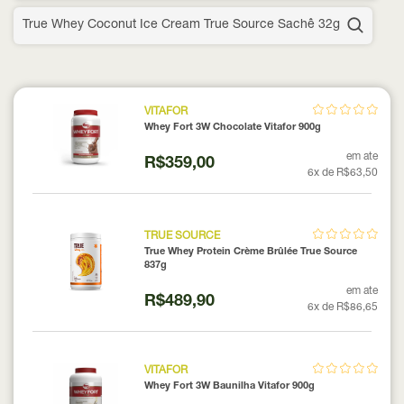
True Whey Coconut Ice Cream True Source Sachê 32g
VITAFOR
Whey Fort 3W Chocolate Vitafor 900g
em ate
R$359,00
6x de R$63,50
TRUE SOURCE
True Whey Protein Crème Brûlée True Source
837g
em ate
R$489,90
6x de R$86,65
VITAFOR
Whey Fort 3W Baunilha Vitafor 900g