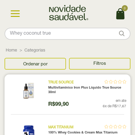
0
Home
Categorias
Filtros
Ordenar por
TRUE SOURCE
Multivitamínico Iron Plus Líquido True Source
30ml
em ate
R$99,90
6x de R$17,67
MAX TITANIUM
100% Whey Cookies & Cream Max Titanium