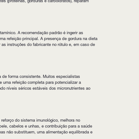
tes (proteínas, gorduras e carboidratos), reparam
itamínico. A recomendação padrão é ingerir as
a refeição principal. A presença de gordura na dieta
 as instruções do fabricante no rótulo e, em caso de
a de forma consistente. Muitos especialistas
uma refeição completa para potencializar a
ndo níveis séricos estáveis dos micronutrientes ao
 reforço do sistema imunológico, melhora no
ele, cabelos e unhas, e contribuição para a saúde
mas não substituem, uma alimentação equilibrada e