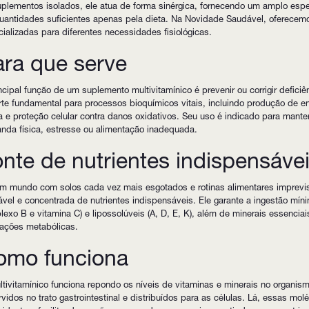
plementos isolados, ele atua de forma sinérgica, fornecendo um amplo esp
uantidades suficientes apenas pela dieta. Na Novidade Saudável, oferecem
ializadas para diferentes necessidades fisiológicas.
ra que serve
ncipal função de um suplemento multivitamínico é prevenir ou corrigir defici
te fundamental para processos bioquímicos vitais, incluindo produção de e
 e proteção celular contra danos oxidativos. Seu uso é indicado para mante
nda física, estresse ou alimentação inadequada.
nte de nutrientes indispensáve
 mundo com solos cada vez mais esgotados e rotinas alimentares imprevisí
ável e concentrada de nutrientes indispensáveis. Ele garante a ingestão mín
exo B e vitamina C) e lipossolúveis (A, D, E, K), além de minerais essenci
eações metabólicas.
omo funciona
tivitamínico funciona repondo os níveis de vitaminas e minerais no organi
vidos no trato gastrointestinal e distribuídos para as células. Lá, essas 