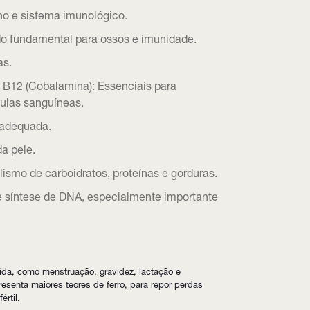
eno e sistema imunológico.
ndo fundamental para ossos e imunidade.
as.
), B12 (Cobalamina): Essenciais para
ulas sanguíneas.
 adequada.
a pele.
ismo de carboidratos, proteínas e gorduras.
r e síntese de DNA, especialmente importante
ida, como menstruação, gravidez, lactação e
esenta maiores teores de ferro, para repor perdas
értil.