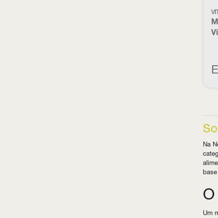
VI
M
V
E
So
Na N
categ
alime
base 
O 
Um mu