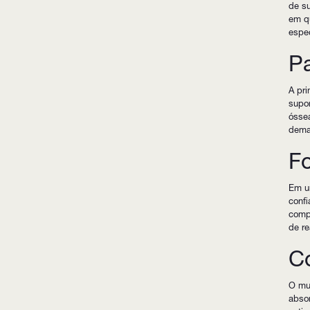
de su
em q
espec
Pa
A pri
supor
óssea
dema
Fo
Em um
confi
compl
de r
C
O mul
absor