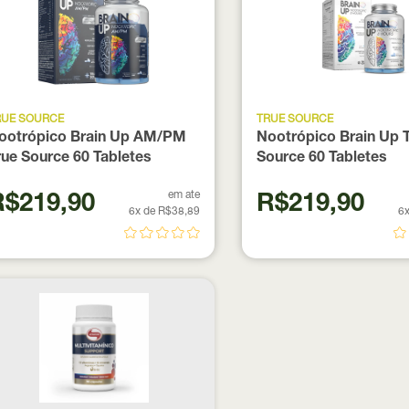
RUE SOURCE
TRUE SOURCE
ootrópico Brain Up AM/PM
Nootrópico Brain Up 
rue Source 60 Tabletes
Source 60 Tabletes
em ate
R$219,90
R$219,90
6x de R$38,89
6x