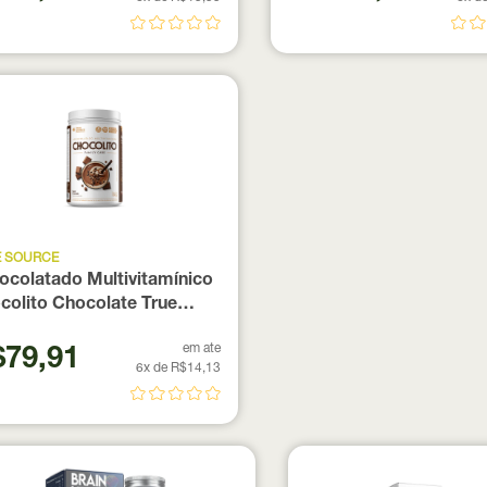
E SOURCE
ocolatado Multivitamínico
colito Chocolate True
g
em ate
79,91
6x de R$14,13