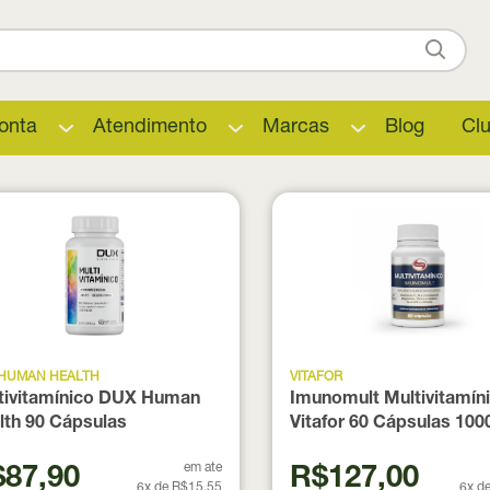
onta
Atendimento
Marcas
Blog
Cl
 HUMAN HEALTH
VITAFOR
tivitamínico DUX Human
Imunomult Multivitamín
lth 90 Cápsulas
Vitafor 60 Cápsulas 10
em ate
87,90
R$127,00
6x de R$15,55
6x d