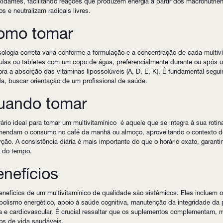
xidantes, facilitando reações que produzem energia a partir dos macronutrien
os e neutralizam radicais livres.
omo tomar
ologia correta varia conforme a formulação e a concentração de cada multiv
las ou tabletes com um copo de água, preferencialmente durante ou após um
ra a absorção das vitaminas lipossolúveis (A, D, E, K). É fundamental seguir
a, buscar orientação de um profissional de saúde.
uando tomar
ário ideal para tomar um multivitamínico é aquele que se integra à sua rotin
mendam o consumo no café da manhã ou almoço, aproveitando o contexto de 
ção. A consistência diária é mais importante do que o horário exato, garanti
o do tempo.
nefícios
nefícios de um multivitamínico de qualidade são sistêmicos. Eles incluem o
olismo energético, apoio à saúde cognitiva, manutenção da integridade da p
 e cardiovascular. É crucial ressaltar que os suplementos complementam, 
os de vida saudáveis.