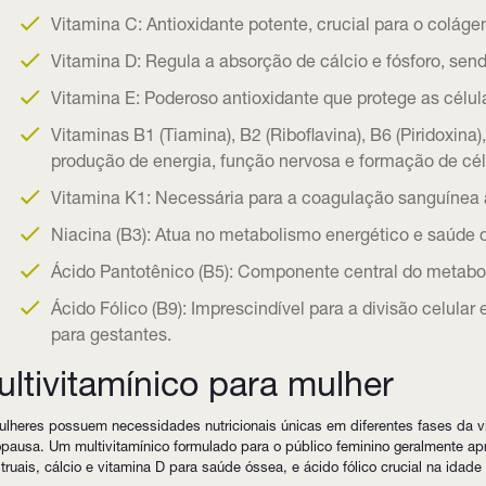
Vitamina C: Antioxidante potente, crucial para o colág
Vitamina D: Regula a absorção de cálcio e fósforo, se
Vitamina E: Poderoso antioxidante que protege as célul
Vitaminas B1 (Tiamina), B2 (Riboflavina), B6 (Piridoxina
produção de energia, função nervosa e formação de cél
Vitamina K1: Necessária para a coagulação sanguínea
Niacina (B3): Atua no metabolismo energético e saúde d
Ácido Pantotênico (B5): Componente central do metabol
Ácido Fólico (B9): Imprescindível para a divisão celula
para gestantes.
ltivitamínico para mulher
lheres possuem necessidades nutricionais únicas em diferentes fases da v
ausa. Um multivitamínico formulado para o público feminino geralmente apr
ruais, cálcio e vitamina D para saúde óssea, e ácido fólico crucial na idade f