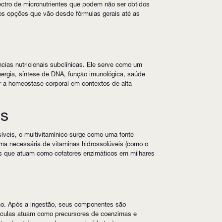
ectro de micronutrientes que podem não ser obtidos
os opções que vão desde fórmulas gerais até as
ências nutricionais subclínicas. Ele serve como um
nergia, síntese de DNA, função imunológica, saúde
r a homeostase corporal em contextos de alta
is
veis, o multivitamínico surge como uma fonte
ima necessária de vitaminas hidrossolúveis (como o
ais que atuam como cofatores enzimáticos em milhares
smo. Após a ingestão, seus componentes são
moléculas atuam como precursores de coenzimas e