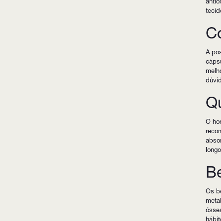
antio
tecid
C
A pos
cápsu
melho
dúvid
Q
O hor
reco
absor
long
Be
Os be
metab
óssea
hábit