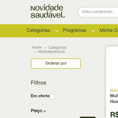
Categorias
Programas
Minha C
Home
Categorias
Multivitamínicos
Ordenar por
Filtros
DUX
Em oferta
Mul
Hea
Preço
R$