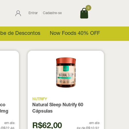
0
Entrar
Cadastre-se
ube de Descontos
Now Foods 40% OFF
NUTRIFY
ico
Natural Sleep Nutrify 60
00mg
Cápsulas
em ate
em ate
R$62,00
e R$22,46
6x de R$10,97