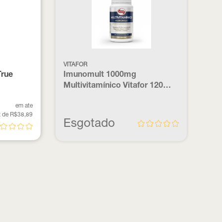
VITAFOR
True
Imunomult 1000mg
Multivitamínico Vitafor 120
Cápsulas
em ate
 de R$38,89
Esgotado