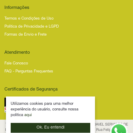
Informações
Termos e Condições de Uso
Política de Privacidade e LGPD
Formas de Envio e Frete
Atendimento
Fale Conosco
FAQ - Perguntas Frequentes
Certificados de Segurança
Utilizamos cookies para uma melhor
experiência do usuário, consulte nossa
política
aqui
Todos os Direitos Reservados – 2025 – NOVIDADE SAUDAVEL SERVICOS DE
Ok. Eu entendi
INTERNET LTDA - CNPJ 53.474.116/0001-29 Endereço: Rua Felipe Schmidt,