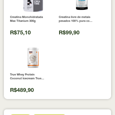
Creatina Monohidratada
Creatina livre de metais
Max Titanium 300g
pesados 100% pura com
Laudo 300g Neobody
Nutrition
R$75,10
R$99,90
True Whey Protein
Coconut Icecream True
Source 837g
R$489,90