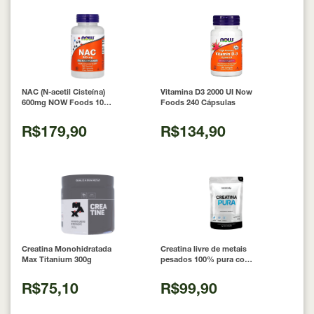
NAC (N-acetil Cisteína)
Vitamina D3 2000 UI Now
600mg NOW Foods 100
Foods 240 Cápsulas
Cápsulas
R$179,90
R$134,90
Creatina Monohidratada
Creatina livre de metais
Max Titanium 300g
pesados 100% pura com
Laudo 300g Neobody
Nutrition
R$75,10
R$99,90