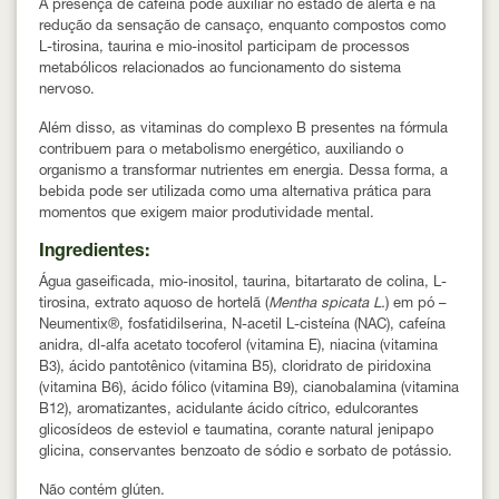
A presença de
cafeína
pode auxiliar no estado de alerta e na
redução da sensação de cansaço, enquanto compostos como
L-tirosina, taurina e mio-inositol
participam de processos
metabólicos relacionados ao funcionamento do sistema
nervoso.
Além disso, as
vitaminas do complexo B
presentes na fórmula
contribuem para o metabolismo energético, auxiliando o
organismo a transformar nutrientes em energia. Dessa forma, a
bebida pode ser utilizada como uma alternativa prática para
momentos que exigem maior produtividade mental.
Ingredientes:
Água gaseificada, mio-inositol, taurina, bitartarato de colina, L-
tirosina, extrato aquoso de hortelã (
Mentha spicata L.
) em pó –
Neumentix®, fosfatidilserina, N-acetil L-cisteína (NAC), cafeína
anidra, dl-alfa acetato tocoferol (vitamina E), niacina (vitamina
B3), ácido pantotênico (vitamina B5), cloridrato de piridoxina
(vitamina B6), ácido fólico (vitamina B9), cianobalamina (vitamina
B12), aromatizantes, acidulante ácido cítrico, edulcorantes
glicosídeos de esteviol e taumatina, corante natural jenipapo
glicina, conservantes benzoato de sódio e sorbato de potássio.
Não contém glúten.