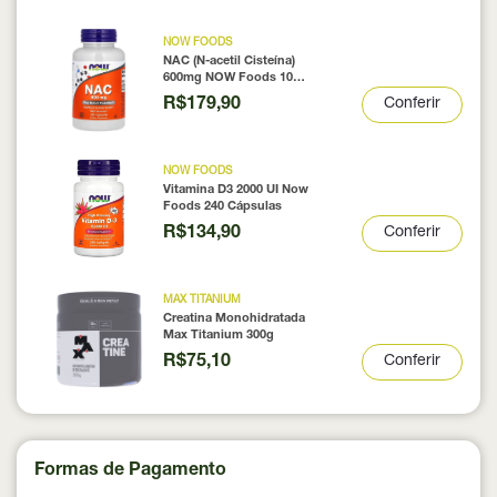
NOW FOODS
NAC (N-acetil Cisteína)
600mg NOW Foods 100
Cápsulas
R$179,90
Conferir
NOW FOODS
Vitamina D3 2000 UI Now
Foods 240 Cápsulas
R$134,90
Conferir
MAX TITANIUM
Creatina Monohidratada
Max Titanium 300g
R$75,10
Conferir
Formas de Pagamento