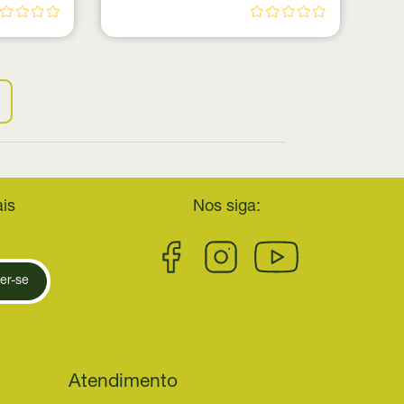
is
Nos siga:
er-se
Atendimento