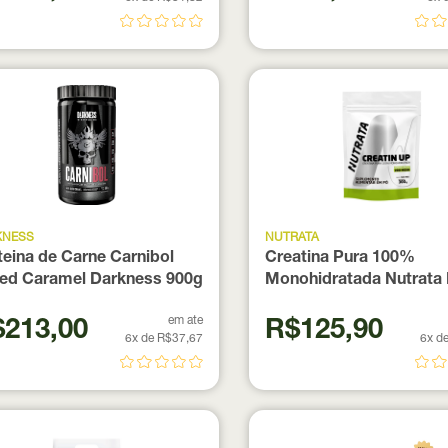
KNESS
NUTRATA
teina de Carne Carnibol
Creatina Pura 100%
ted Caramel Darkness 900g
Monohidratada Nutrata 
300 g
em ate
213,00
R$125,90
6x de R$37,67
6x d