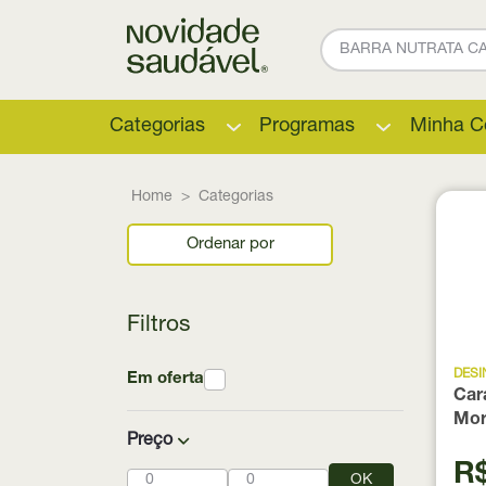
Categorias
Programas
Minha C
Home
Categorias
Ordenar por
Filtros
DES
Em oferta
Car
Mor
Preço
uni
R$
OK