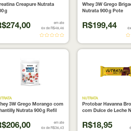
reatina Creapure Nutrata
Whey 3W Grego Briga
00 g
Nutrata 900 g Pote
em ate
R$274,00
R$199,44
6x de R$48,46
6x
UTRATA
NUTRATA
hey 3W Grego Morango com
Protobar Havanna Br
hantilly Nutrata 900 g Refil
com Dulce de Leche N
70g
em ate
R$206,00
R$18,95
6x de R$36,43