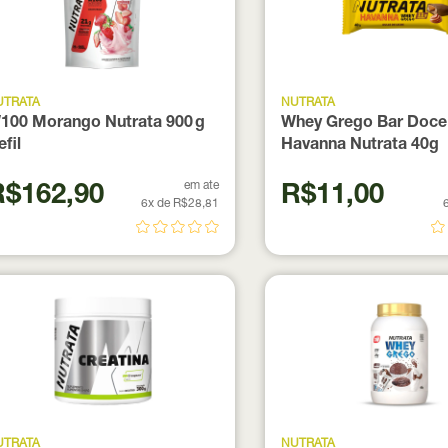
UTRATA
NUTRATA
100 Morango Nutrata 900 g
Whey Grego Bar Doce 
fil
Havanna Nutrata 40g
em ate
R$162,90
R$11,00
6x de R$28,81
UTRATA
NUTRATA