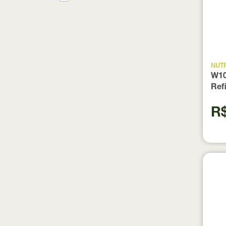
NUT
W10
Refi
R$