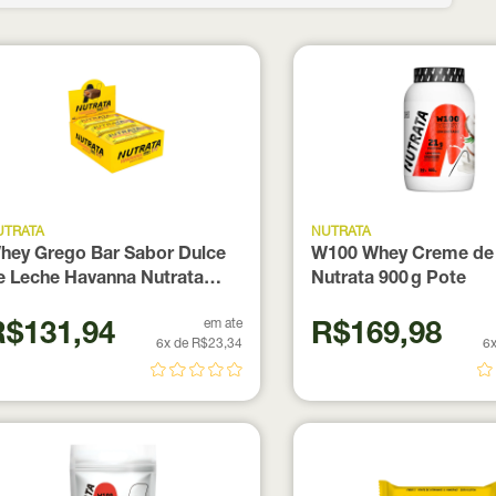
UTRATA
NUTRATA
hey Grego Bar Sabor Dulce
W100 Whey Creme de
e Leche Havanna Nutrata
Nutrata 900 g Pote
isplay 12 Unidades
em ate
R$131,94
R$169,98
6x de R$23,34
6x