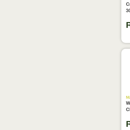
C
3
N
W
C