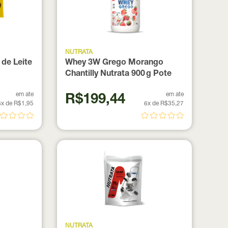
NUTRATA
de Leite
Whey 3W Grego Morango
Chantilly Nutrata 900 g Pote
em ate
em ate
R$199,44
6x de R$1,95
6x de R$35,27
NUTRATA