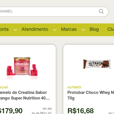
onta
Atendimento
Marcas
Blog
Cl
INCHÁ
NUTRATA
amelo de Creatina Sabor
Protobar Choco Whey N
ango Super Nutrition 40
70g
dades
em ate
179,90
R$16,68
6x de R$31,82
6x 