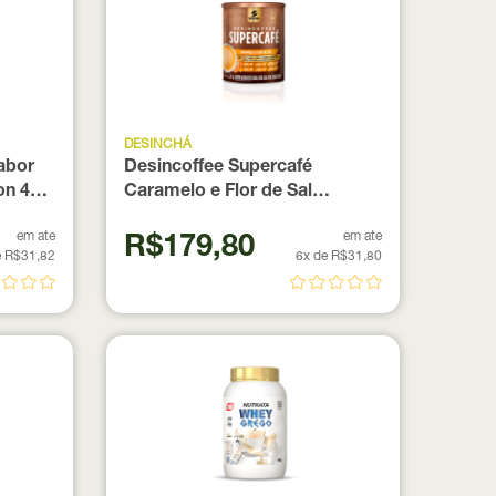
DESINCHÁ
abor
Desincoffee Supercafé
on 40
Caramelo e Flor de Sal
Desinchá 220g
em ate
em ate
R$179,80
e R$31,82
6x de R$31,80