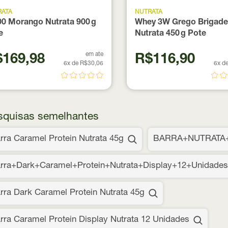
RATA
NUTRATA
0 Morango Nutrata 900 g
Whey 3W Grego Brigade
e
Nutrata 450 g Pote
em ate
169,98
R$116,90
6x de R$30,06
6x d
squisas semelhantes
rra Caramel Protein Nutrata 45g
BARRA+NUTRATA
rra+Dark+Caramel+Protein+Nutrata+Display+12+Unidades
rra Dark Caramel Protein Nutrata 45g
rra Caramel Protein Display Nutrata 12 Unidades