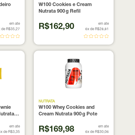
deiro
W100 Cookies e Cream
Nutrata 900 g Refil
em ate
em ate
R$162,90
 de R$35,27
6x de R$28,81
NUTRATA
ownie
W100 Whey Cookies and
utrata
Cream Nutrata 900 g Pote
em ate
em ate
R$169,98
6x de R$3,35
6x de R$30,06