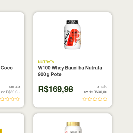
NUTRATA
 Coco
W100 Whey Baunilha Nutrata
900 g Pote
em ate
em ate
R$169,98
 de R$30,06
6x de R$30,06