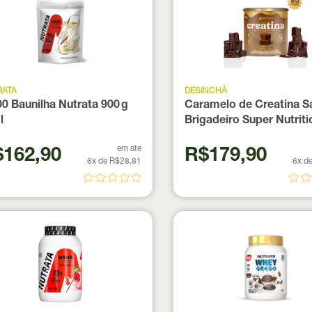
RATA
DESINCHÁ
0 Baunilha Nutrata 900 g
Caramelo de Creatina S
l
Brigadeiro Super Nutriti
unidades
em ate
162,90
R$179,90
6x de R$28,81
6x d