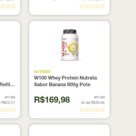
NUTRATA
W100 Whey Protein Nutrata
Refil
Sabor Banana 900g Pote
em ate
em ate
R$169,98
e R$22,27
6x de R$30,06