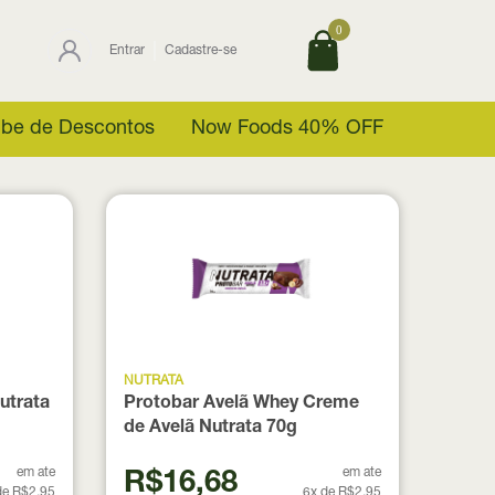
0
Entrar
Cadastre-se
ube de Descontos
Now Foods 40% OFF
NUTRATA
utrata
Protobar Avelã Whey Creme
de Avelã Nutrata 70g
em ate
em ate
R$16,68
de R$2,95
6x de R$2,95