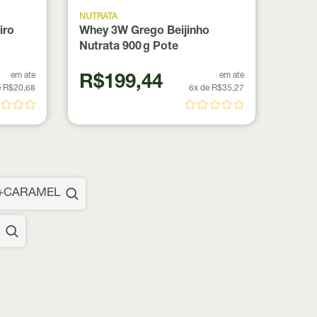
NUTRATA
iro
Whey 3W Grego Beijinho
Nutrata 900 g Pote
em ate
em ate
R$199,44
e R$20,68
6x de R$35,27
+CARAMEL