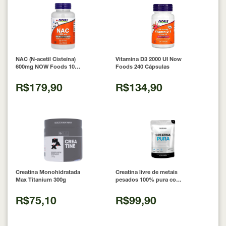
NAC (N-acetil Cisteína)
Vitamina D3 2000 UI Now
600mg NOW Foods 100
Foods 240 Cápsulas
Cápsulas
R$179,90
R$134,90
Creatina Monohidratada
Creatina livre de metais
Max Titanium 300g
pesados 100% pura com
Laudo 300g Neobody
Nutrition
R$75,10
R$99,90