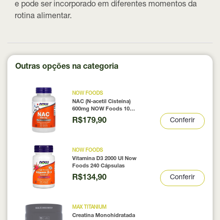
e pode ser incorporado em diferentes momentos da
rotina alimentar.
Outras opções na categoria
NOW FOODS
NAC (N-acetil Cisteína)
600mg NOW Foods 100
Cápsulas
R$179,90
Conferir
NOW FOODS
Vitamina D3 2000 UI Now
Foods 240 Cápsulas
R$134,90
Conferir
MAX TITANIUM
Creatina Monohidratada