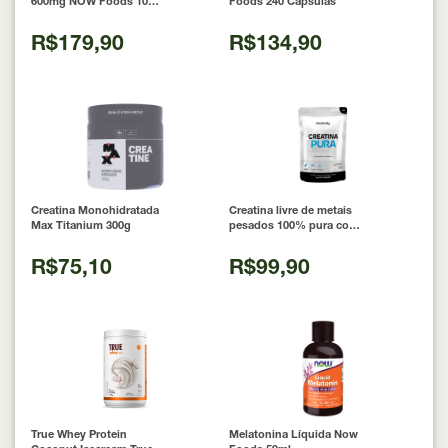
600mg NOW Foods 100
Foods 240 Cápsulas
Cápsulas
R$179,90
R$134,90
Creatina Monohidratada
Creatina livre de metais
Max Titanium 300g
pesados 100% pura com
Laudo 300g Neobody
Nutrition
R$75,10
R$99,90
True Whey Protein
Melatonina Líquida Now