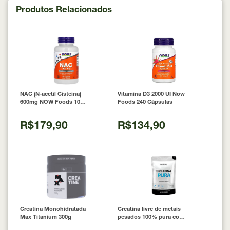
Produtos Relacionados
NAC (N-acetil Cisteína)
Vitamina D3 2000 UI Now
600mg NOW Foods 100
Foods 240 Cápsulas
Cápsulas
R$179,90
R$134,90
Creatina Monohidratada
Creatina livre de metais
Max Titanium 300g
pesados 100% pura com
Laudo 300g Neobody