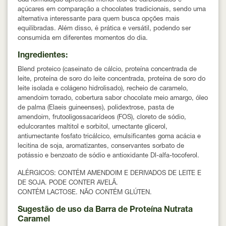
Sua formulação apresenta menor teor de carboidratos e
açúcares em comparação a chocolates tradicionais, sendo uma
alternativa interessante para quem busca opções mais
equilibradas. Além disso, é prática e versátil, podendo ser
consumida em diferentes momentos do dia.
Ingredientes:
Blend proteico (caseinato de cálcio, proteína concentrada de
leite, proteína de soro do leite concentrada, proteína de soro do
leite isolada e colágeno hidrolisado), recheio de caramelo,
amendoim torrado, cobertura sabor chocolate meio amargo, óleo
de palma (Elaeis guineenses), polidextrose, pasta de
amendoim, frutooligossacarídeos (FOS), cloreto de sódio,
edulcorantes maltitol e sorbitol, umectante glicerol,
antiumectante fosfato tricálcico, emulsificantes goma acácia e
lecitina de soja, aromatizantes, conservantes sorbato de
potássio e benzoato de sódio e antioxidante Dl-alfa-tocoferol.
ALÉRGICOS: CONTÉM AMENDOIM E DERIVADOS DE LEITE E
DE SOJA. PODE CONTER AVELÃ.
CONTÉM LACTOSE. NÃO CONTÉM GLÚTEN.
Sugestão de uso da Barra de Proteína Nutrata
Caramel