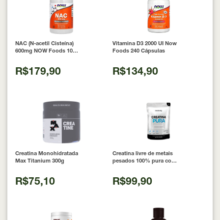
NAC (N-acetil Cisteína)
Vitamina D3 2000 UI Now
600mg NOW Foods 100
Foods 240 Cápsulas
Cápsulas
R$179,90
R$134,90
Creatina Monohidratada
Creatina livre de metais
Max Titanium 300g
pesados 100% pura com
Laudo 300g Neobody
Nutrition
R$75,10
R$99,90