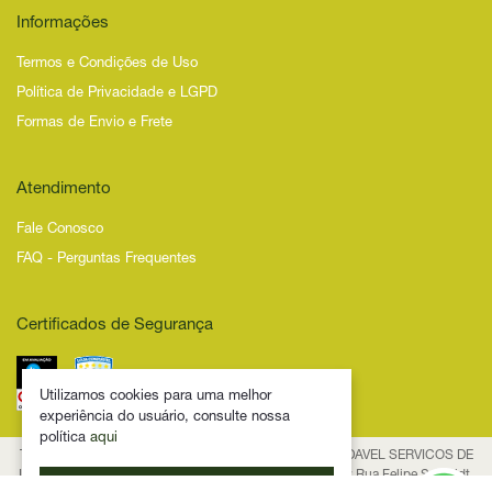
Informações
Termos e Condições de Uso
Política de Privacidade e LGPD
Formas de Envio e Frete
Atendimento
Fale Conosco
FAQ - Perguntas Frequentes
Certificados de Segurança
Utilizamos cookies para uma melhor
experiência do usuário, consulte nossa
política
aqui
Todos os Direitos Reservados – 2025 – NOVIDADE SAUDAVEL SERVICOS DE
INTERNET LTDA - CNPJ 53.474.116/0001-29 Endereço: Rua Felipe Schmidt,
Ok. Eu entendi