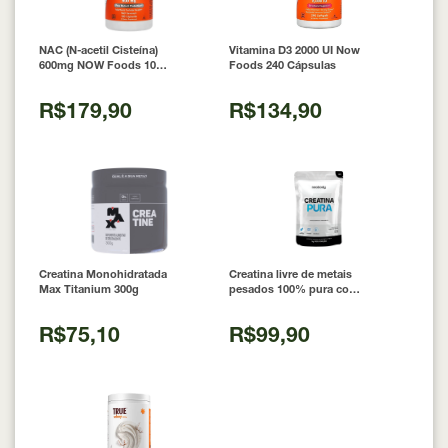
NAC (N-acetil Cisteína)
Vitamina D3 2000 UI Now
600mg NOW Foods 100
Foods 240 Cápsulas
Cápsulas
R$179,90
R$134,90
Creatina Monohidratada
Creatina livre de metais
Max Titanium 300g
pesados 100% pura com
Laudo 300g Neobody
Nutrition
R$75,10
R$99,90