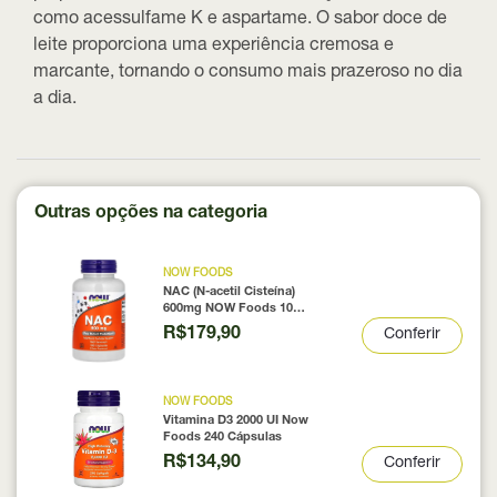
como acessulfame K e aspartame. O sabor doce de
leite proporciona uma experiência cremosa e
marcante, tornando o consumo mais prazeroso no dia
a dia.
Outras opções na categoria
NOW FOODS
NAC (N-acetil Cisteína)
600mg NOW Foods 100
Cápsulas
R$179,90
Conferir
NOW FOODS
Vitamina D3 2000 UI Now
Foods 240 Cápsulas
R$134,90
Conferir