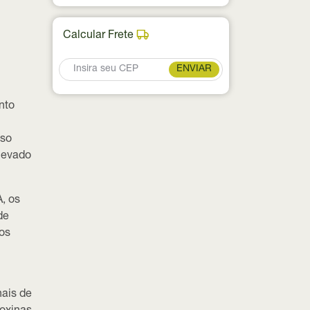
Calcular Frete
ENVIAR
nto
sso
elevado
A
, os
de
nos
nais de