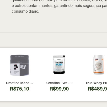
qualidade, com controle para metais pesados, PCBs, d
e outros contaminantes, garantindo mais segurança pa
consumo diário.
00 Cápsulas
I Now Foods 240 Cápsulas
Creatina Monohidratada Max Titanium 300g
Creatina livre de metais pesados 10
True Whey Pr
R$75,10
R$99,90
R$489,