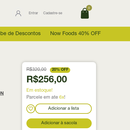
0
Entrar
Cadastre-se
ube de Descontos
Now Foods 40% OFF
R$320,00
20% OFF
R$256,00
Em estoque!
ON
Parcele em ate
6x
!
Adicionar a lista
Adicionar à sacola