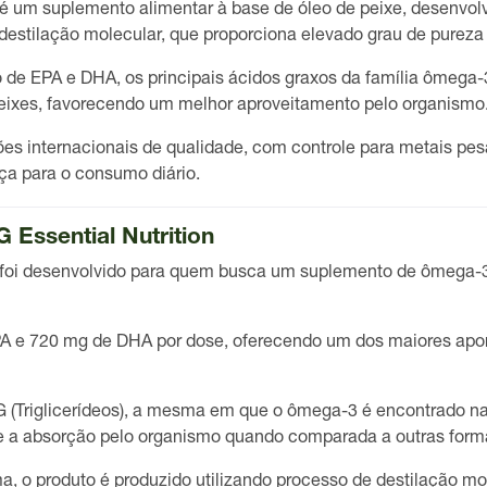
é um suplemento alimentar à base de óleo de peixe, desenvol
destilação molecular
, que proporciona elevado grau de pureza
o de EPA e DHA
, os principais ácidos graxos da família ômega
peixes, favorecendo um melhor aproveitamento pelo organismo
ões internacionais de qualidade, com controle para metais pes
ça para o consumo diário.
Essential Nutrition
foi desenvolvido para quem busca um suplemento de ômega-3
PA
e
720 mg de DHA por dose
, oferecendo um dos maiores apor
 (Triglicerídeos)
, a mesma em que o ômega-3 é encontrado na
o e a absorção pelo organismo quando comparada a outras form
a, o produto é produzido utilizando processo de destilação mol