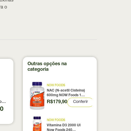
ioxinas
ra o
Outras opções na
categoria
NOW FOODS
NAC (N-acetil Cisteína)
600mg NOW Foods 100
Cápsulas
R$179,90
Conferir
0% pura com Laudo 300g Neobody Nutrition
otein Coconut Icecream True Source 837g
90
NOW FOODS
Vitamina D3 2000 UI
Now Foods 240