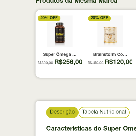
Produtos da Mesma Marca
20% OFF
20% OFF
Super Ômega 3 TG Essential Nutrition 180 C
Brainstorm Coffee S
R$256,00
R$120,00
R$320,00
R$150,00
Descrição
Tabela Nutricional
Características do Super Ome