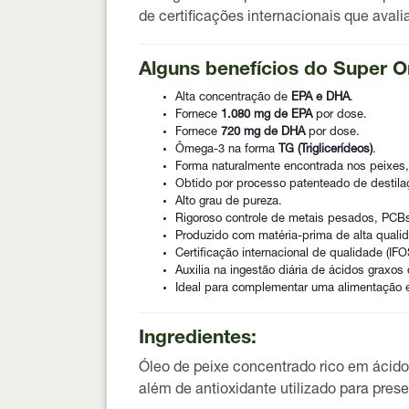
de certificações internacionais que ava
Alguns benefícios do Super O
Alta concentração de
EPA e DHA
.
Fornece
1.080 mg de EPA
por dose.
Fornece
720 mg de DHA
por dose.
Ômega-3 na forma
TG (Triglicerídeos)
.
Forma naturalmente encontrada nos peixes,
Obtido por processo patenteado de destila
Alto grau de pureza.
Rigoroso controle de metais pesados, PCBs
Produzido com matéria-prima de alta quali
Certificação internacional de qualidade (IFO
Auxilia na ingestão diária de ácidos graxos
Ideal para complementar uma alimentação e
Ingredientes:
Óleo de peixe concentrado rico em ácido
além de antioxidante utilizado para prese