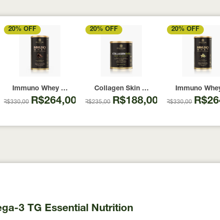
20% OFF
20% OFF
20% OFF
ápsulas
abor Caramel Latte 274g
Immuno Whey Chocolate Essential Nutrition 465g
Collagen Skin Limão-Siciliano Essenti
Immuno Whey 
R$264,00
R$188,00
R$26
R$330,00
R$235,00
R$330,00
ga-3 TG Essential Nutrition