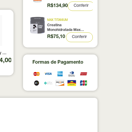
Cápsulas
R$134,90
Conferir
MAX TITANIUM
Creatina
Monohidratada Max
Titanium 300g
R$75,10
Conferir
al Nutrition 330g
Baunilha Essential Nutrition 375g
4,00
Formas de Pagamento