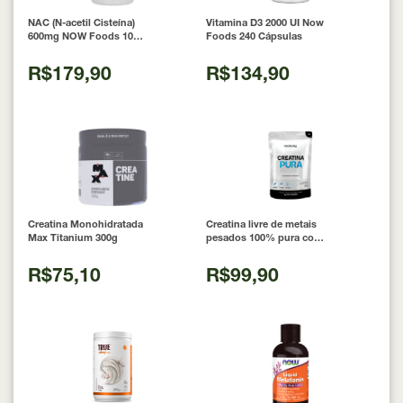
NAC (N-acetil Cisteína)
Vitamina D3 2000 UI Now
600mg NOW Foods 100
Foods 240 Cápsulas
Cápsulas
R$179,90
R$134,90
Creatina Monohidratada
Creatina livre de metais
Max Titanium 300g
pesados 100% pura com
Laudo 300g Neobody
Nutrition
R$75,10
R$99,90