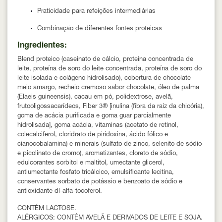
Praticidade para refeições intermediárias
Combinação de diferentes fontes proteicas
Ingredientes:
Blend proteico (caseinato de cálcio, proteína concentrada de
leite, proteína de soro do leite concentrada, proteína de soro do
leite isolada e colágeno hidrolisado), cobertura de chocolate
meio amargo, recheio cremoso sabor chocolate, óleo de palma
(Elaeis guineensis), cacau em pó, polidextrose, avelã,
frutooligossacarídeos, Fiber 3® [inulina (fibra da raiz da chicória),
goma de acácia purificada e goma guar parcialmente
hidrolisada], goma acácia, vitaminas (acetato de retinol,
colecalciferol, cloridrato de piridoxina, ácido fólico e
cianocobalamina) e minerais (sulfato de zinco, selenito de sódio
e picolinato de cromo), aromatizantes, cloreto de sódio,
edulcorantes sorbitol e maltitol, umectante glicerol,
antiumectante fosfato tricálcico, emulsificante lecitina,
conservantes sorbato de potássio e benzoato de sódio e
antioxidante dl-alfa-tocoferol.
CONTÉM LACTOSE.
ALÉRGICOS: CONTÉM AVELÃ E DERIVADOS DE LEITE E SOJA.