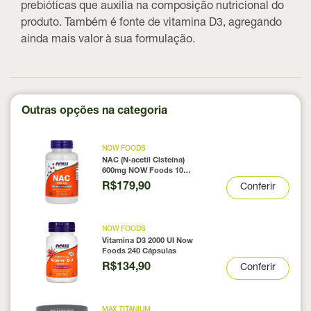
prebióticas que auxilia na composição nutricional do
produto. Também é fonte de vitamina D3, agregando
ainda mais valor à sua formulação.
Outras opções na categoria
NOW FOODS
NAC (N-acetil Cisteína)
600mg NOW Foods 100
Cápsulas
R$179,90
Conferir
NOW FOODS
Vitamina D3 2000 UI Now
Foods 240 Cápsulas
R$134,90
Conferir
MAX TITANIUM