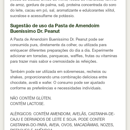
de arroz, gordura de palma, sal), proteína concentrada do soro
do leite, cacau em pó, sal, aromatizante e edulcorantes xilitol,
sucralose e acessulfame de potássio.
Sugestão de uso da Pasta de Amendoim
Bueníssimo Dr. Peanut
A Pasta de Amendoim Bueníssimo Dr. Peanut pode ser
consumida pura, diretamente da colher, ou utilizada para
enriquecer diferentes preparações do dia a dia. Experimente
adicionar em torradas, panquecas, waffles, frutas ou vitaminas
para trazer mais sabor e cremosidade às refeições.
Também pode ser utilizada em sobremesas, recheios ou
shakes, proporcionando uma combinação deliciosa entre
chocolate, avelã e wafer. O consumo pode ser ajustado
conforme as preferências e necessidades individuais.
NÃO CONTÉM GLÚTEN.
CONTÉM LACTOSE.
ALÉRGICOS: CONTÉM AMENDOIM, AVELÃS, CASTANHA-DE-
CAJU E DERIVADOS DE LEITE E SOJA. PODE CONTER
CASTANHA-DO-PARÁ, AVEIA, OVOS, MACADÂMIAS, NOZES,