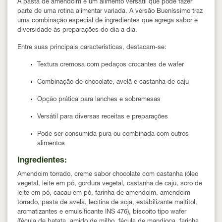
A pasta de amendoim é um alimento versátil que pode fazer
parte de uma rotina alimentar variada. A versão Bueníssimo traz
uma combinação especial de ingredientes que agrega sabor e
diversidade às preparações do dia a dia.
Entre suas principais características, destacam-se:
Textura cremosa com pedaços crocantes de wafer
Combinação de chocolate, avelã e castanha de caju
Opção prática para lanches e sobremesas
Versátil para diversas receitas e preparações
Pode ser consumida pura ou combinada com outros
alimentos
Ingredientes:
Amendoim torrado, creme sabor chocolate com castanha (óleo
vegetal, leite em pó, gordura vegetal, castanha de caju, soro de
leite em pó, cacau em pó, farinha de amendoim, amendoim
torrado, pasta de avelã, lecitina de soja, estabilizante maltitol,
aromatizantes e emulsificante INS 476), biscoito tipo wafer
(fécula de batata, amido de milho, fécula de mandioca, farinha