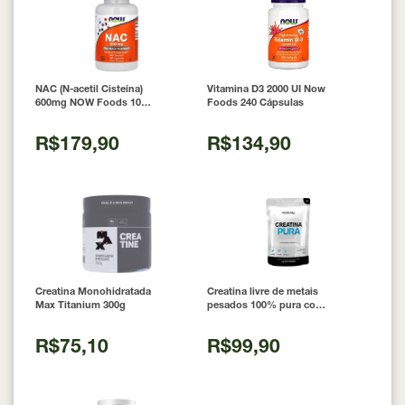
NAC (N-acetil Cisteína)
Vitamina D3 2000 UI Now
600mg NOW Foods 100
Foods 240 Cápsulas
Cápsulas
R$179,90
R$134,90
Creatina Monohidratada
Creatina livre de metais
Max Titanium 300g
pesados 100% pura com
Laudo 300g Neobody
Nutrition
R$75,10
R$99,90