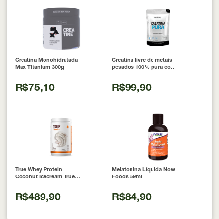
Creatina Monohidratada
Creatina livre de metais
Max Titanium 300g
pesados 100% pura com
Laudo 300g Neobody
Nutrition
R$75,10
R$99,90
True Whey Protein
Melatonina Líquida Now
Coconut Icecream True
Foods 59ml
Source 837g
R$489,90
R$84,90