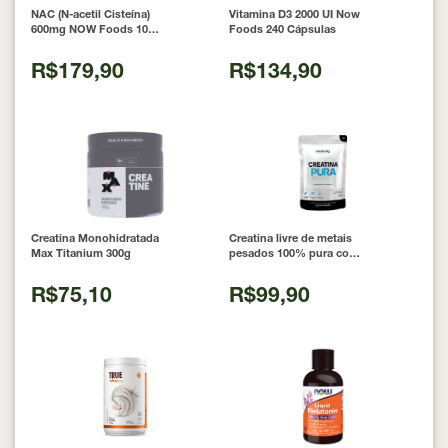
NAC (N-acetil Cisteína)
Vitamina D3 2000 UI Now
600mg NOW Foods 100
Foods 240 Cápsulas
Cápsulas
R$179,90
R$134,90
Creatina Monohidratada
Creatina livre de metais
Max Titanium 300g
pesados 100% pura com
Laudo 300g Neobody
Nutrition
R$75,10
R$99,90