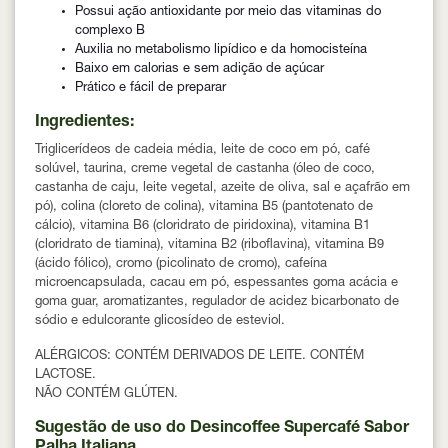
Possui ação antioxidante por meio das vitaminas do
complexo B
Auxilia no metabolismo lipídico e da homocisteína
Baixo em calorias e sem adição de açúcar
Prático e fácil de preparar
Ingredientes:
Triglicerídeos de cadeia média, leite de coco em pó, café
solúvel, taurina, creme vegetal de castanha (óleo de coco,
castanha de caju, leite vegetal, azeite de oliva, sal e açafrão em
pó), colina (cloreto de colina), vitamina B5 (pantotenato de
cálcio), vitamina B6 (cloridrato de piridoxina), vitamina B1
(cloridrato de tiamina), vitamina B2 (riboflavina), vitamina B9
(ácido fólico), cromo (picolinato de cromo), cafeína
microencapsulada, cacau em pó, espessantes goma acácia e
goma guar, aromatizantes, regulador de acidez bicarbonato de
sódio e edulcorante glicosídeo de esteviol.
ALÉRGICOS: CONTÉM DERIVADOS DE LEITE. CONTÉM
LACTOSE.
NÃO CONTÉM GLÚTEN.
Sugestão de uso do Desincoffee Supercafé Sabor