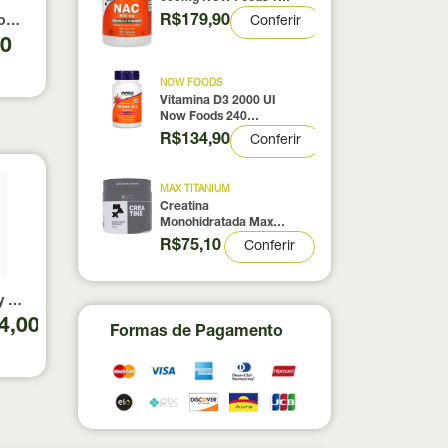
Cápsulas
R$179,90
Conferir
0% pura com Laudo 300g Neobody Nutrition
otein Coconut Icecream True Source 837g
90
NOW FOODS
Vitamina D3 2000 UI
Now Foods 240
Cápsulas
R$134,90
Conferir
MAX TITANIUM
Creatina
Monohidratada Max
Titanium 300g
R$75,10
Conferir
al Nutrition 330g
Baunilha Essential Nutrition 375g
4,00
Formas de Pagamento