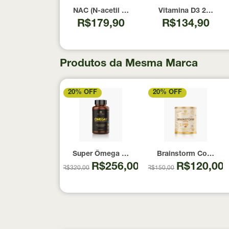
NAC (N-acetil Cisteína) 600mg NOW Foods 1
Vitamina D3 2000 U
R$179,90
R$134,90
Produtos da Mesma Marca
20% OFF
20% OFF
Super Ômega 3 TG Essential Nutrition 180 C
Brainstorm Coffee S
R$256,00
R$120,00
R$320,00
R$150,00