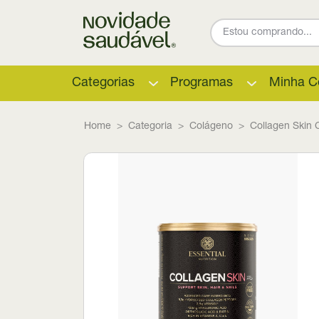
Categorias
Programas
Minha C
Home
Categoria
Colágeno
Collagen Skin C