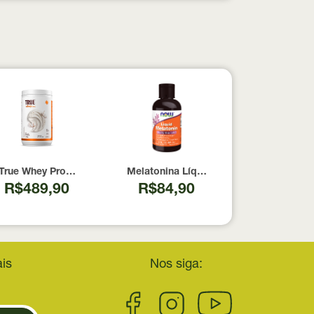
pesados 100% pura com Laudo 300g Neobody Nutrition
True Whey Protein Coconut Icecream True Source 837g
Melatonina Líquida Now Foods 59ml
R$489,90
R$84,90
is
Nos siga: