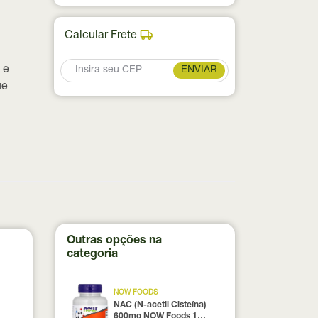
Calcular Frete
 e
ENVIAR
ue
Outras opções na
categoria
NOW FOODS
NAC (N-acetil Cisteína)
600mg NOW Foods 100