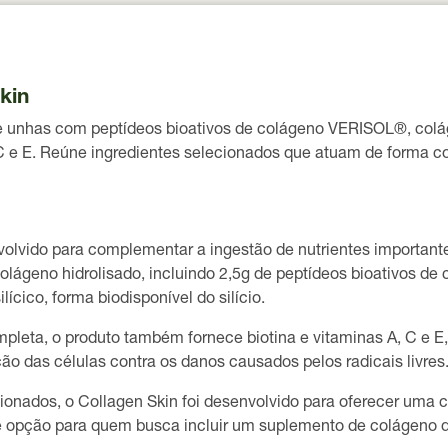
kin
e unhas com peptídeos bioativos de colágeno VERISOL®, coláge
A, C e E. Reúne ingredientes selecionados que atuam de forma 
lvido para complementar a ingestão de nutrientes importantes
olágeno hidrolisado, incluindo 2,5g de peptídeos bioativos 
ícico, forma biodisponível do silício.
leta, o produto também fornece biotina e vitaminas A, C e E,
o das células contra os danos causados pelos radicais livres
nados, o Collagen Skin foi desenvolvido para oferecer uma c
pção para quem busca incluir um suplemento de colágeno de 