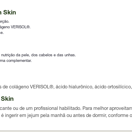
n Skin
orção.
olágeno VERISOL®.
se.
nutrição da pele, dos cabelos e das unhas.
orma complementar.
 de colágeno VERISOL®, ácido hialurônico, ácido ortosilícico, 
 Skin
cante ou de um profissional habilitado. Para melhor aprovei
é ingerir em jejum pela manhã ou antes de dormir, conforme or