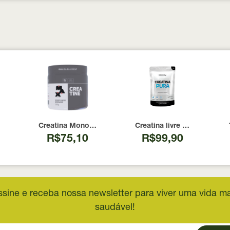
 100 Cápsulas
00 UI Now Foods 240 Cápsulas
Creatina Monohidratada Max Titanium 300g
Creatina livre de metais 
R$75,10
R$99,90
ssine e receba nossa newsletter para viver uma vida ma
saudável!