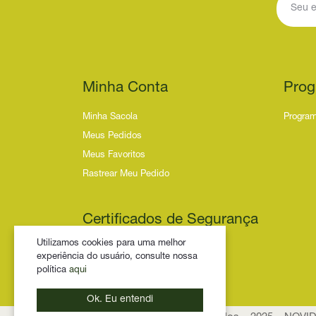
Minha Conta
Prog
Minha Sacola
Program
Meus Pedidos
Meus Favoritos
Rastrear Meu Pedido
Certificados de Segurança
Utilizamos cookies para uma melhor
experiência do usuário, consulte nossa
política
aqui
Ok. Eu entendi