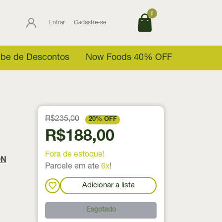
0
Entrar
Cadastre-se
ube de Descontos
Now Foods 40% OFF
R$235,00
20% OFF
R$188,00
Fora de estoque!
ON
Parcele em ate
6x
!
Adicionar a lista
Esgotado