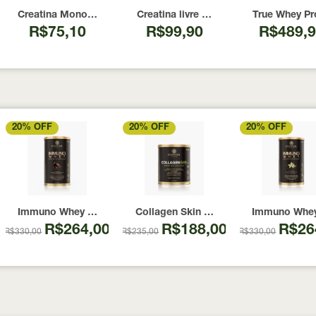
00 Cápsulas
I Now Foods 240 Cápsulas
Creatina Monohidratada Max Titanium 300g
Creatina livre de metais pesados 10
True Whey Pr
R$75,10
R$99,90
R$489,
20% OFF
20% OFF
20% OFF
ápsulas
abor Caramel Latte 274g
Immuno Whey Chocolate Essential Nutrition 465g
Collagen Skin Limão-Siciliano Essenti
Immuno Whey 
R$264,00
R$188,00
R$26
R$330,00
R$235,00
R$330,00