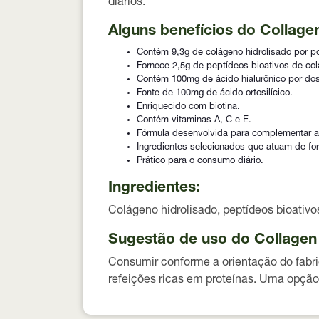
diários.
Alguns benefícios do Collage
Contém 9,3g de colágeno hidrolisado por p
Fornece 2,5g de peptídeos bioativos de c
Contém 100mg de ácido hialurônico por do
Fonte de 100mg de ácido ortosilícico.
Enriquecido com biotina.
Contém vitaminas A, C e E.
Fórmula desenvolvida para complementar a 
Ingredientes selecionados que atuam de f
Prático para o consumo diário.
Ingredientes:
Colágeno hidrolisado, peptídeos bioativos
Sugestão de uso do Collagen
Consumir conforme a orientação do fabri
refeições ricas em proteínas. Uma opção 