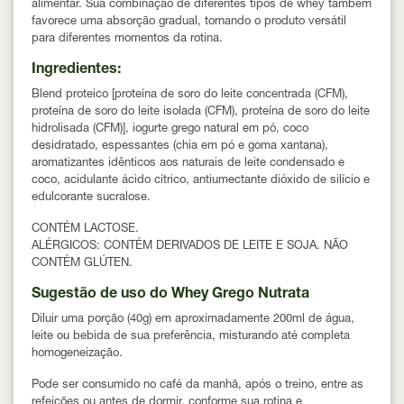
alimentar. Sua combinação de diferentes tipos de whey também
favorece uma absorção gradual, tornando o produto versátil
para diferentes momentos da rotina.
Ingredientes:
Blend proteico [proteína de soro do leite concentrada (CFM),
proteína de soro do leite isolada (CFM), proteína de soro do leite
hidrolisada (CFM)], iogurte grego natural em pó, coco
desidratado, espessantes (chia em pó e goma xantana),
aromatizantes idênticos aos naturais de leite condensado e
coco, acidulante ácido cítrico, antiumectante dióxido de silício e
edulcorante sucralose.
CONTÉM LACTOSE.
ALÉRGICOS: CONTÉM DERIVADOS DE LEITE E SOJA. NÃO
CONTÉM GLÚTEN.
Sugestão de uso do Whey Grego Nutrata
Diluir uma porção (40g) em aproximadamente 200ml de água,
leite ou bebida de sua preferência, misturando até completa
homogeneização.
Pode ser consumido no café da manhã, após o treino, entre as
refeições ou antes de dormir, conforme sua rotina e