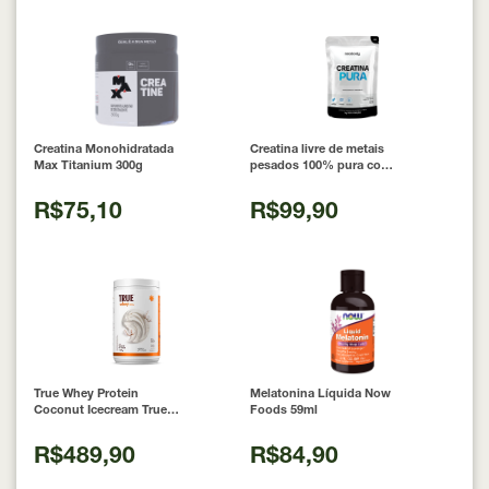
Creatina Monohidratada
Creatina livre de metais
Max Titanium 300g
pesados 100% pura com
Laudo 300g Neobody
Nutrition
R$75,10
R$99,90
True Whey Protein
Melatonina Líquida Now
Coconut Icecream True
Foods 59ml
Source 837g
R$489,90
R$84,90