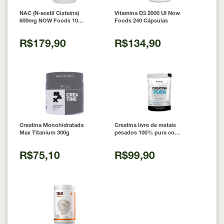
NAC (N-acetil Cisteína)
Vitamina D3 2000 UI Now
600mg NOW Foods 100
Foods 240 Cápsulas
Cápsulas
R$179,90
R$134,90
Creatina Monohidratada
Creatina livre de metais
Max Titanium 300g
pesados 100% pura com
Laudo 300g Neobody
Nutrition
R$75,10
R$99,90