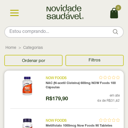
0
Home
Categorias
Filtros
Ordenar por
NOW FOODS
NAC (N-acetil Cisteína) 600mg NOW Foods 100
Cápsulas
em ate
R$179,90
6x de R$31,82
NOW FOODS
Metilfolato 1000mcg Now Foods 90 Tabletes