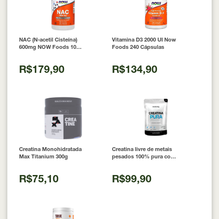
NAC (N-acetil Cisteína)
Vitamina D3 2000 UI Now
600mg NOW Foods 100
Foods 240 Cápsulas
Cápsulas
R$179,90
R$134,90
Creatina Monohidratada
Creatina livre de metais
Max Titanium 300g
pesados 100% pura com
Laudo 300g Neobody
Nutrition
R$75,10
R$99,90