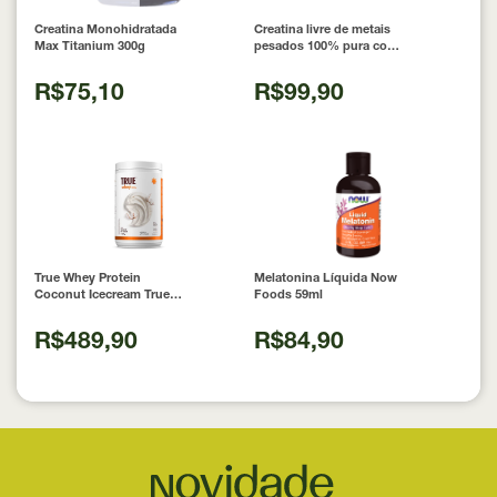
Creatina Monohidratada
Creatina livre de metais
Max Titanium 300g
pesados 100% pura com
Laudo 300g Neobody
Nutrition
R$75,10
R$99,90
True Whey Protein
Melatonina Líquida Now
Coconut Icecream True
Foods 59ml
Source 837g
R$489,90
R$84,90