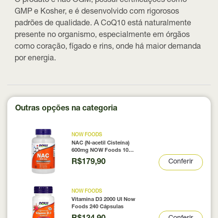
O produto é não OGM, possui certificações como
GMP e Kosher, e é desenvolvido com rigorosos
padrões de qualidade. A CoQ10 está naturalmente
presente no organismo, especialmente em órgãos
como coração, fígado e rins, onde há maior demanda
por energia.
Outras opções na categoria
NOW FOODS
NAC (N-acetil Cisteína)
600mg NOW Foods 100
Cápsulas
R$179,90
Conferir
NOW FOODS
Vitamina D3 2000 UI Now
Foods 240 Cápsulas