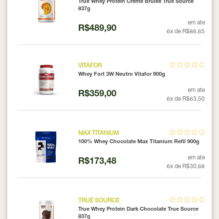
True Whey Protein Crème Brûlée True Source
837g
em ate
R$489,90
6x de R$86,65
VITAFOR
Whey Fort 3W Neutro Vitafor 900g
em ate
R$359,00
6x de R$63,50
MAX TITANIUM
100% Whey Chocolate Max Titanium Refil 900g
em ate
R$173,48
6x de R$30,68
TRUE SOURCE
True Whey Protein Dark Chocolate True Source
837g