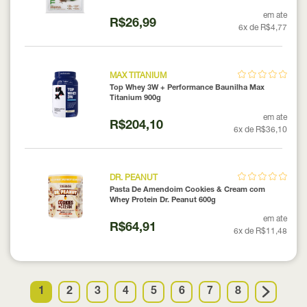
em ate
R$26,99
6x de R$4,77
MAX TITANIUM
Top Whey 3W + Performance Baunilha Max
Titanium 900g
em ate
R$204,10
6x de R$36,10
DR. PEANUT
Pasta De Amendoim Cookies & Cream com
Whey Protein Dr. Peanut 600g
em ate
R$64,91
6x de R$11,48
1
2
3
4
5
6
7
8