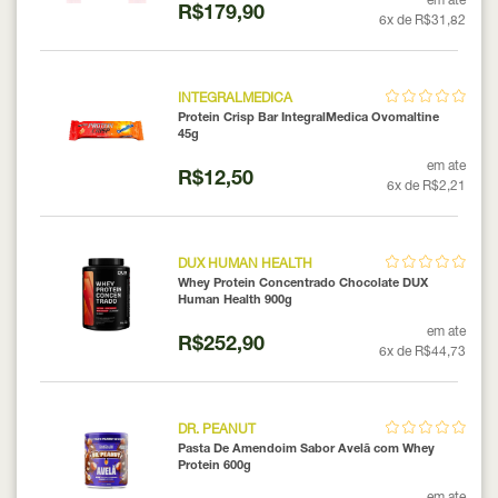
em ate
R$179,90
6x de R$31,82
INTEGRALMEDICA
Protein Crisp Bar IntegralMedica Ovomaltine
45g
em ate
R$12,50
6x de R$2,21
DUX HUMAN HEALTH
Whey Protein Concentrado Chocolate DUX
Human Health 900g
em ate
R$252,90
6x de R$44,73
DR. PEANUT
Pasta De Amendoim Sabor Avelã com Whey
Protein 600g
em ate