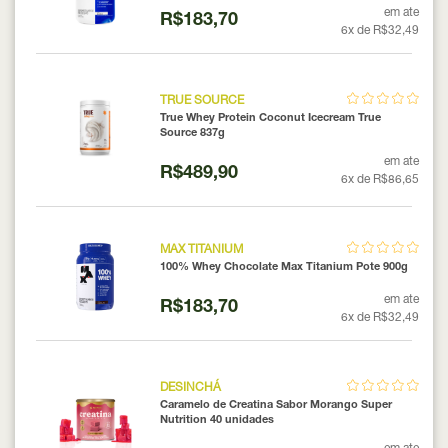
em ate
R$183,70
6x de R$32,49
TRUE SOURCE
True Whey Protein Coconut Icecream True
Source 837g
em ate
R$489,90
6x de R$86,65
MAX TITANIUM
100% Whey Chocolate Max Titanium Pote 900g
em ate
R$183,70
6x de R$32,49
DESINCHÁ
Caramelo de Creatina Sabor Morango Super
Nutrition 40 unidades