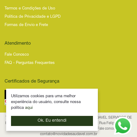
Termos e Condições de Uso
Política de Privacidade e LGPD
Formas de Envio e Frete
Atendimento
Fale Conosco
FAQ - Perguntas Frequentes
Certificados de Segurança
Utilizamos cookies para uma melhor
experiência do usuário, consulte nossa
política
aqui
Todos os Direitos Reservados – 2025 – NOVIDADE SAUDAVEL SERVICOS DE
Ok. Eu entendi
INTERNET LTDA - CNPJ 53.474.116/0001-29 Endereço: Rua Felipe Schmidt,
835, Centro, CEP 88.010-001, Florianópolis/SC Fale conosco:
contato@novidadesaudavel.com.br