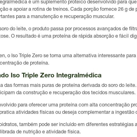
Integralmédica é um suplemento proteico desenvolvido para qu
ão e apoiar a rotina de treinos. Cada porção fornece
26 g de 
ortantes para a manutenção e recuperação muscular.
soro do leite
, o produto passa por processos avançados de fil
tose. O resultado é uma proteína de
rápida absorção e fácil di
ten
, o Iso Triple Zero se torna uma alternativa interessante p
centração de proteína.
do Iso Triple Zero Integralmédica
 das formas mais puras de proteína derivada do soro do leite
ticipam da construção e recuperação dos tecidos musculares.
envolvido para oferecer uma proteína com
alta concentração pr
pratica atividades físicas ou deseja complementar a ingestão d
boidratos, também pode ser incluído em diferentes estratégias
brada de nutrição e atividade física.