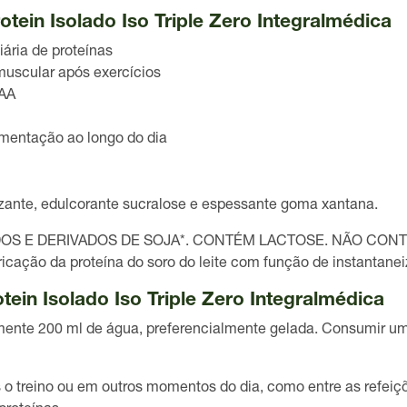
tein Isolado Iso Triple Zero Integralmédica
iária de proteínas
muscular após exercícios
CAA
imentação ao longo do dia
tizante, edulcorante sucralose e espessante goma xantana.
DOS E DERIVADOS DE SOJA*. CONTÉM LACTOSE. NÃO CON
bricação da proteína do soro do leite com função de instantane
ein Isolado Iso Triple Zero Integralmédica
mente
200 ml de água
, preferencialmente gelada. Consumir
um
 o treino ou em outros momentos do dia
, como entre as refeiç