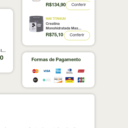
Cápsulas
R$134,90
Conferir
MAX TITANIUM
Creatina
Monohidratada Max
Titanium 300g
R$75,10
Conferir
ica 900g Refil
lmedica 120 Cápsulas
 Isolado Iso Triple Zero Morango Integralmédica 900g
00
Formas de Pagamento