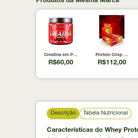
Produtos da Mesma Marca
Creatina em Pó Hardcore Integralmedica 300
Protein Crisp Bar I
R$60,00
R$112,00
Descrição
Tabela Nutricional
Características do Whey Prote