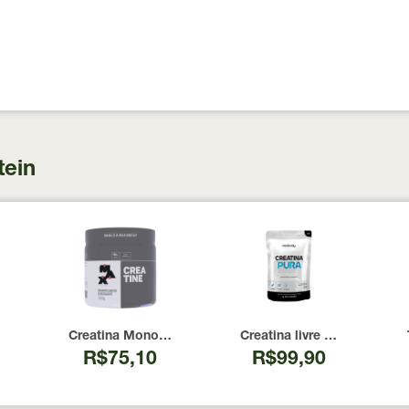
tein
 100 Cápsulas
00 UI Now Foods 240 Cápsulas
Creatina Monohidratada Max Titanium 300g
Creatina livre de metais 
R$75,10
R$99,90