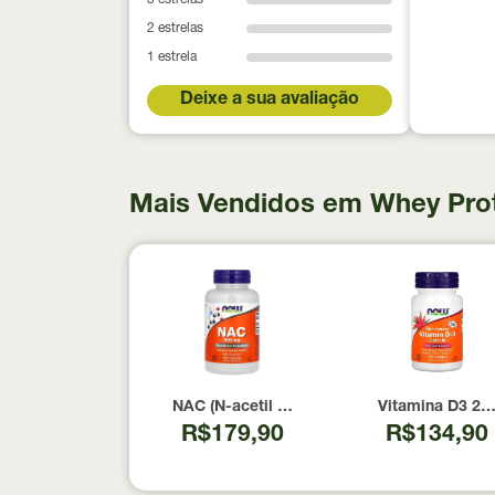
3 estrelas
2 estrelas
1 estrela
Deixe a sua avaliação
Mais Vendidos em Whey Pro
NAC (N-acetil Cisteína) 600mg NOW Foods
Vitamina D3 20
R$179,90
R$134,90