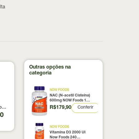
a
lta
Outras opções na
categoria
NOW FOODS
NAC (N-acetil Cisteína)
600mg NOW Foods 100
Cápsulas
R$179,90
Conferir
0% pura com Laudo 300g Neobody Nutrition
otein Coconut Icecream True Source 837g
90
NOW FOODS
Vitamina D3 2000 UI
Now Foods 240