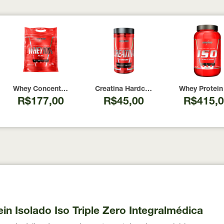
g
ntegralMedica Ovomaltine Display 12un
Whey Concentrado 100% Puro Cookies and Cream Integralméd
Creatina Hardcore 100% Pura Integra
Whey Protein
R$177,00
R$45,00
R$415,
in Isolado Iso Triple Zero Integralmédica