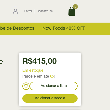
0
Entrar
Cadastre-se
ube de Descontos
Now Foods 40% OFF
R$415,00
e
Em estoque!
Parcele em ate
6x
!
Adicionar a lista
Adicionar à sacola