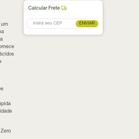
Calcular Frete
ENVIAR
é um
ma
 a
fornece
ácidos
e
ue
ápida
cidade
e Zero