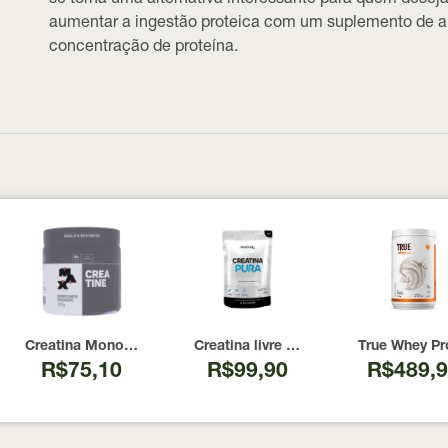
se torna uma alternativa interessante para quem desej
aumentar a ingestão proteica com um suplemento de a
concentração de proteína.
00 Cápsulas
I Now Foods 240 Cápsulas
Creatina Monohidratada Max Titanium 300g
Creatina livre de metais pesados 10
True Whey Pr
R$75,10
R$99,90
R$489,