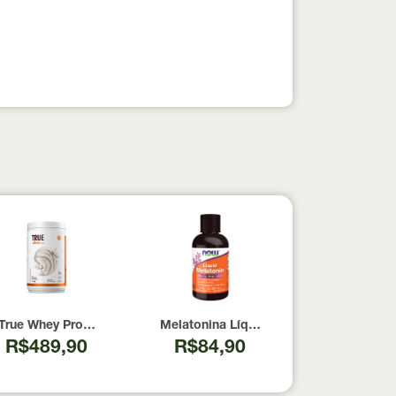
pesados 100% pura com Laudo 300g Neobody Nutrition
True Whey Protein Coconut Icecream True Source 837g
Melatonina Líquida Now Foods 59ml
R$489,90
R$84,90