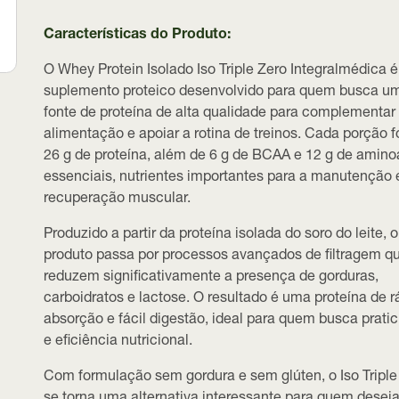
Características do Produto:
O Whey Protein Isolado Iso Triple Zero Integralmédica 
suplemento proteico desenvolvido para quem busca u
fonte de proteína de alta qualidade para complementar
alimentação e apoiar a rotina de treinos. Cada porção 
26 g de proteína
, além de
6 g de BCAA
e
12 g de amino
essenciais
, nutrientes importantes para a manutenção 
recuperação muscular.
Produzido a partir da
proteína isolada do soro do leite
, o
produto passa por processos avançados de filtragem q
reduzem significativamente a presença de gorduras,
carboidratos e lactose. O resultado é uma proteína de
r
absorção e fácil digestão
, ideal para quem busca prati
e eficiência nutricional.
Com formulação
sem gordura e sem glúten
, o Iso Tripl