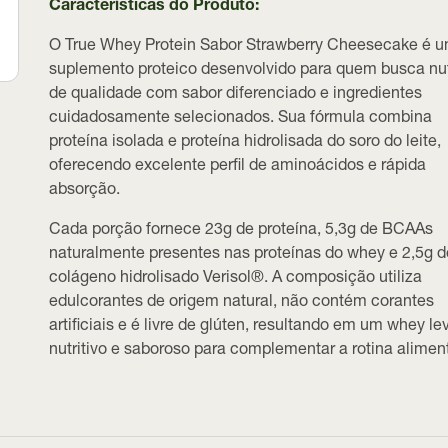
Características do Produto:
O
True Whey Protein Sabor Strawberry Cheesecake
é u
suplemento proteico desenvolvido para quem busca nu
de qualidade com sabor diferenciado e ingredientes
cuidadosamente selecionados. Sua fórmula combina
proteína isolada e proteína hidrolisada do soro do leite
,
oferecendo excelente perfil de aminoácidos e rápida
absorção.
Cada porção fornece
23g de proteína
,
5,3g de BCAAs
naturalmente presentes nas proteínas do whey
e
2,5g d
colágeno hidrolisado Verisol®
. A composição utiliza
edulcorantes de origem natural
, não contém corantes
artificiais e é
livre de glúten
, resultando em um whey lev
nutritivo e saboroso para complementar a rotina aliment