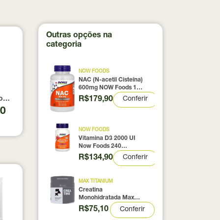
Outras opções na
categoria
NOW FOODS
NAC (N-acetil Cisteína)
600mg NOW Foods 100
Cápsulas
R$179,90
Conferir
0% pura com Laudo 300g Neobody Nutrition
otein Coconut Icecream True Source 837g
90
NOW FOODS
Vitamina D3 2000 UI
Now Foods 240
Cápsulas
R$134,90
Conferir
MAX TITANIUM
Creatina
Monohidratada Max
Titanium 300g
R$75,10
Conferir