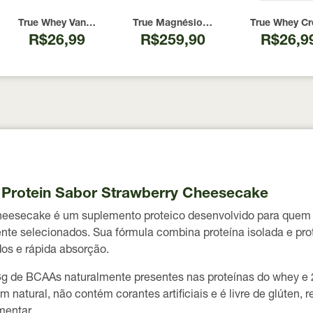
urce 837g
Pure True Source 300g
True Whey Vanilla Creme Brulee True Source Sachê 32g
True Magnésio Inositol Relief Maracuj
True Whey Cr
R$26,99
R$259,90
R$26,9
y Protein Sabor Strawberry Cheesecake
Cheesecake
é um suplemento proteico desenvolvido para quem 
ente selecionados. Sua fórmula combina
proteína isolada e pro
dos e rápida absorção.
3g de BCAAs naturalmente presentes nas proteínas do whey
e
em natural
, não contém corantes artificiais e é
livre de glúten
, 
mentar.