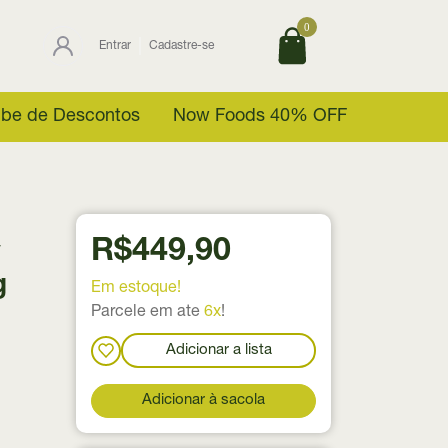
0
Entrar
Cadastre-se
ube de Descontos
Now Foods 40% OFF
R$449,90
y
g
Em estoque!
Parcele em ate
6x
!
Adicionar a lista
Adicionar à sacola