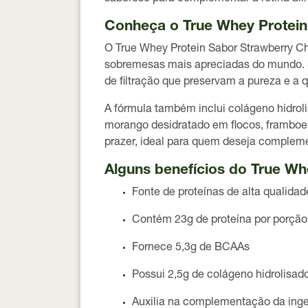
Conheça o True Whey Protei
O
True Whey Protein Sabor Strawberry 
sobremesas mais apreciadas do mundo. 
de filtração que preservam a pureza e a 
A fórmula também inclui
colágeno hidrol
morango desidratado em flocos, framboe
prazer, ideal para quem deseja compleme
Alguns benefícios do True W
Fonte de
proteínas de alta qualidad
Contém
23g de proteína por porção
Fornece
5,3g de BCAAs
Possui
2,5g de colágeno hidrolisad
Auxilia na
complementação da inges