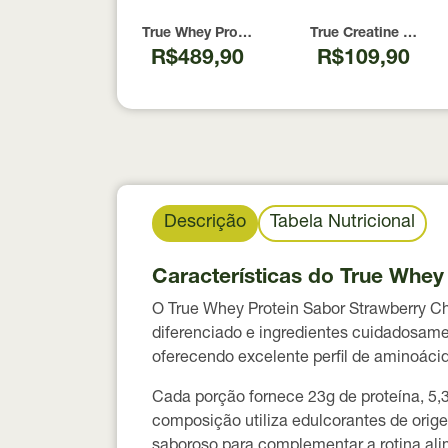
True Whey Protein Coconut Icecream True So
True Creatine 100% 
R$489,90
R$109,90
Descrição
Tabela Nutricional
Características do True Whe
O
True Whey Protein Sabor Strawberry 
diferenciado e ingredientes cuidadosam
oferecendo excelente perfil de aminoáci
Cada porção fornece
23g de proteína
,
5,
composição utiliza
edulcorantes de orig
saboroso para complementar a rotina ali