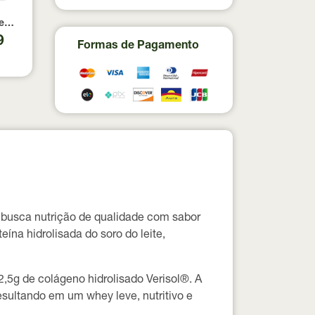
á 3.0 True Source 350g
eme de Abacate com Nibs de Cacau True Source Sachê 32g
9
Formas de Pagamento
busca nutrição de qualidade com sabor
teína hidrolisada do soro do leite
,
2,5g de colágeno hidrolisado Verisol®
. A
resultando em um whey leve, nutritivo e