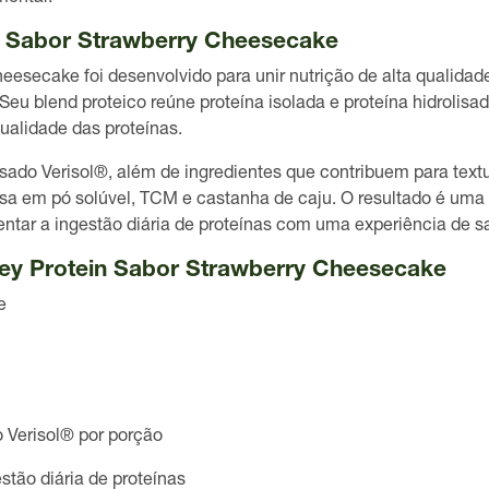
n Sabor Strawberry Cheesecake
Cheesecake
foi desenvolvido para unir nutrição de alta qualid
Seu blend proteico reúne
proteína isolada e proteína hidrolisad
qualidade das proteínas.
isado Verisol®
, além de ingredientes que contribuem para tex
sa em pó solúvel, TCM e castanha de caju
. O resultado é uma
ntar a ingestão diária de proteínas com uma experiência de sa
hey Protein Sabor Strawberry Cheesecake
e
o Verisol® por porção
tão diária de proteínas