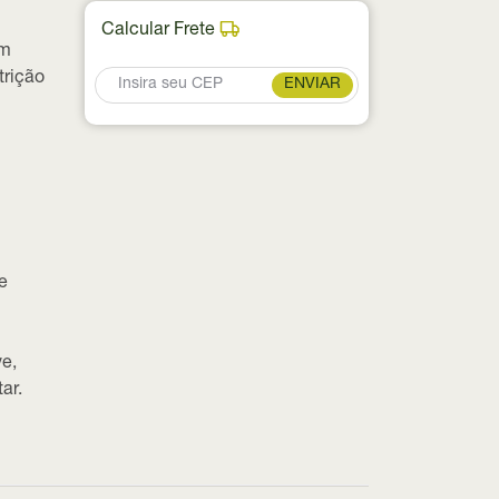
Calcular Frete
m
trição
ENVIAR
e
e,
ar.