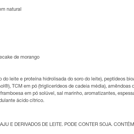
em natural
ecake de morango
 do leite e proteína hidrolisada do soro do leite), peptídeos b
ol®), TCM em pó (triglicerídeos de cadeia média), amêndoas d
 framboesa em pó solúvel, sal marinho, aromatizantes, espes
ulante ácido cítrico.
JU E DERIVADOS DE LEITE. PODE CONTER SOJA. CONTÉM