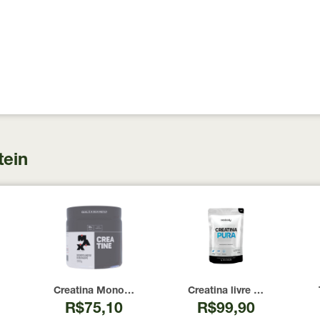
tein
 100 Cápsulas
00 UI Now Foods 240 Cápsulas
Creatina Monohidratada Max Titanium 300g
Creatina livre de metais 
R$75,10
R$99,90