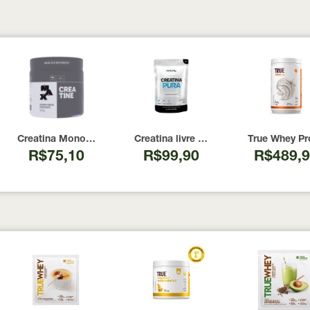
00 Cápsulas
I Now Foods 240 Cápsulas
Creatina Monohidratada Max Titanium 300g
Creatina livre de metais pesados 10
True Whey Pr
R$75,10
R$99,90
R$489,