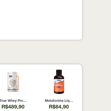
pesados 100% pura com Laudo 300g Neobody Nutrition
True Whey Protein Coconut Icecream True Source 837g
Melatonina Líquida Now Foods 59ml
R$489,90
R$84,90