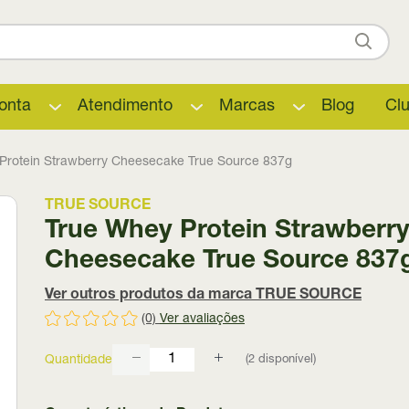
onta
Atendimento
Marcas
Blog
Cl
Protein Strawberry Cheesecake True Source 837g
TRUE SOURCE
True Whey Protein Strawberr
Cheesecake True Source 837
Ver outros produtos da marca TRUE SOURCE
(0)
Ver avaliações
(
2
disponível)
Quantidade