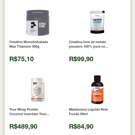
Creatina Monohidratada
Creatina livre de metais
Max Titanium 300g
pesados 100% pura com
Laudo 300g Neobody
Nutrition
R$75,10
R$99,90
True Whey Protein
Melatonina Líquida Now
Coconut Icecream True
Foods 59ml
Source 837g
R$489,90
R$84,90