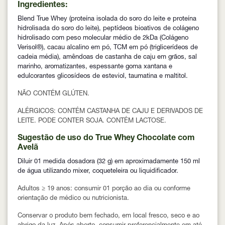
Ingredientes:
Blend True Whey (proteína isolada do soro do leite e proteína
hidrolisada do soro do leite), peptídeos bioativos de colágeno
hidrolisado com peso molecular médio de 2kDa (Colágeno
Verisol®), cacau alcalino em pó, TCM em pó (triglicerídeos de
cadeia média), amêndoas de castanha de caju em grãos, sal
marinho, aromatizantes, espessante goma xantana e
edulcorantes glicosídeos de esteviol, taumatina e maltitol.
NÃO CONTÉM GLÚTEN.
ALÉRGICOS: CONTÉM CASTANHA DE CAJU E DERIVADOS DE
LEITE. PODE CONTER SOJA. CONTÉM LACTOSE.
Sugestão de uso do True Whey Chocolate com
Avelã
Diluir 01 medida dosadora (32 g) em aproximadamente 150 ml
de água utilizando mixer, coqueteleira ou liquidificador.
Adultos ≥ 19 anos: consumir 01 porção ao dia ou conforme
orientação de médico ou nutricionista.
Conservar o produto bem fechado, em local fresco, seco e ao