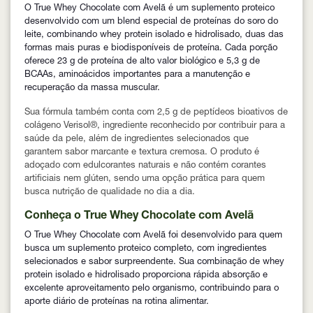
O True Whey Chocolate com Avelã é um suplemento proteico
desenvolvido com um blend especial de proteínas do soro do
leite, combinando whey protein isolado e hidrolisado, duas das
formas mais puras e biodisponíveis de proteína. Cada porção
oferece 23 g de proteína de alto valor biológico e 5,3 g de
BCAAs, aminoácidos importantes para a manutenção e
recuperação da massa muscular.
Sua fórmula também conta com 2,5 g de peptídeos bioativos de
colágeno Verisol®, ingrediente reconhecido por contribuir para a
saúde da pele, além de ingredientes selecionados que
garantem sabor marcante e textura cremosa. O produto é
adoçado com edulcorantes naturais e não contém corantes
artificiais nem glúten, sendo uma opção prática para quem
busca nutrição de qualidade no dia a dia.
Conheça o True Whey Chocolate com Avelã
O True Whey Chocolate com Avelã foi desenvolvido para quem
busca um suplemento proteico completo, com ingredientes
selecionados e sabor surpreendente. Sua combinação de whey
protein isolado e hidrolisado proporciona rápida absorção e
excelente aproveitamento pelo organismo, contribuindo para o
aporte diário de proteínas na rotina alimentar.