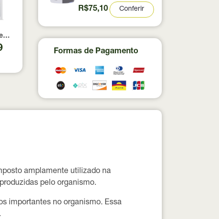
Titanium 300g
R$75,10
Conferir
á 3.0 True Source 350g
eme de Abacate com Nibs de Cacau True Source Sachê 32g
9
Formas de Pagamento
posto amplamente utilizado na
 produzidas pelo organismo.
cos importantes no organismo. Essa
.