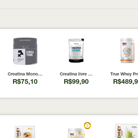
00 Cápsulas
I Now Foods 240 Cápsulas
Creatina Monohidratada Max Titanium 300g
Creatina livre de metais pesados 10
True Whey Pr
R$75,10
R$99,90
R$489,