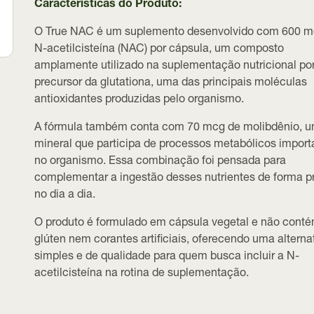
Características do Produto:
O True NAC é um suplemento desenvolvido com
600 m
N-acetilcisteína (NAC)
por cápsula, um composto
amplamente utilizado na suplementação nutricional por
precursor da glutationa, uma das principais moléculas
antioxidantes produzidas pelo organismo.
A fórmula também conta com
70 mcg de molibdênio
, 
mineral que participa de processos metabólicos import
no organismo. Essa combinação foi pensada para
complementar a ingestão desses nutrientes de forma p
no dia a dia.
O produto é formulado em
cápsula vegetal
e não cont
glúten nem corantes artificiais, oferecendo uma alterna
simples e de qualidade para quem busca incluir a N-
acetilcisteína na rotina de suplementação.