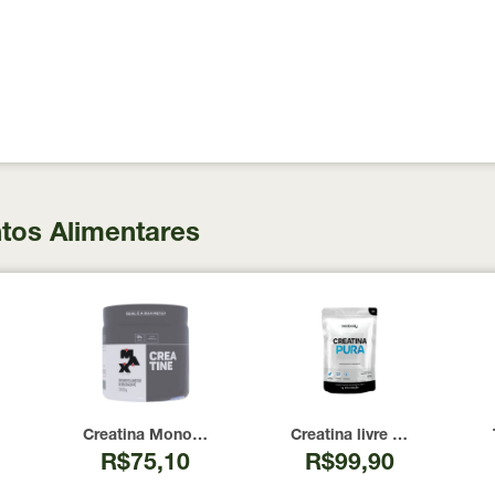
tos Alimentares
 100 Cápsulas
00 UI Now Foods 240 Cápsulas
Creatina Monohidratada Max Titanium 300g
Creatina livre de metais 
R$75,10
R$99,90