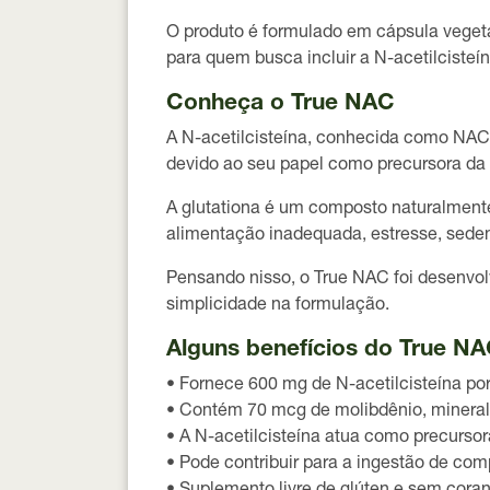
O produto é formulado em
cápsula veget
para quem busca incluir a N-acetilcisteí
Conheça o True NAC
A N-acetilcisteína, conhecida como NAC,
devido ao seu papel como precursora da 
A glutationa é um composto naturalmente
alimentação inadequada, estresse, seden
Pensando nisso, o
True NAC
foi desenvol
simplicidade na formulação.
Alguns benefícios do True N
• Fornece
600 mg de N-acetilcisteína po
• Contém
70 mcg de molibdênio
, minera
• A N-acetilcisteína atua como
precursor
• Pode contribuir para a ingestão de co