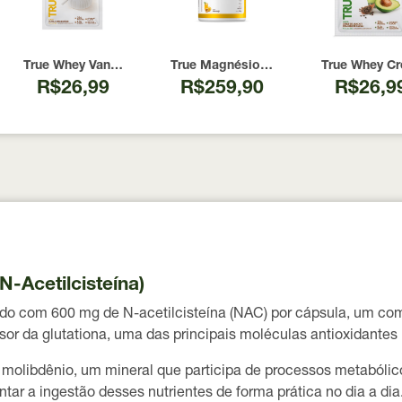
urce 837g
Pure True Source 300g
True Whey Vanilla Creme Brulee True Source Sachê 32g
True Magnésio Inositol Relief Maracuj
True Whey Cr
R$26,99
R$259,90
R$26,9
N-Acetilcisteína)
ido com
600 mg de N-acetilcisteína (NAC)
por cápsula, um com
sor da glutationa, uma das principais moléculas antioxidantes
 molibdênio
, um mineral que participa de processos metabóli
r a ingestão desses nutrientes de forma prática no dia a dia