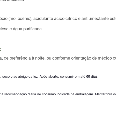
es artificiais
sódio (molibdênio), acidulante ácido cítrico e antiumectante e
ose e água purificada.
C
a
, de preferência à noite, ou conforme orientação de médico ou
, seco e ao abrigo da luz. Após aberto, consumir em até
60 dias
.
a recomendação diária de consumo indicada na embalagem. Manter fora do 