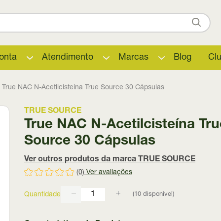
onta
Atendimento
Marcas
Blog
Cl
True NAC N-Acetilcisteína True Source 30 Cápsulas
TRUE SOURCE
True NAC N-Acetilcisteína Tru
Source 30 Cápsulas
Ver outros produtos da marca TRUE SOURCE
(0)
Ver avaliações
(
10
disponível)
Quantidade