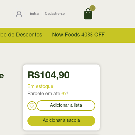
0
Entrar
Cadastre-se
ube de Descontos
Now Foods 40% OFF
R$104,90
e
Em estoque!
Parcele em ate
6x
!
Adicionar a lista
Adicionar à sacola