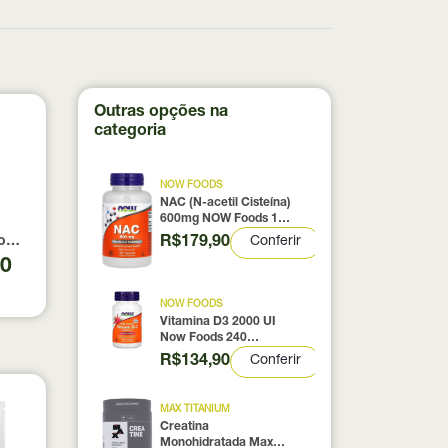
Outras opções na
categoria
NOW FOODS
NAC (N-acetil Cisteína)
600mg NOW Foods 100
Cápsulas
R$179,90
Conferir
0% pura com Laudo 300g Neobody Nutrition
otein Coconut Icecream True Source 837g
90
NOW FOODS
Vitamina D3 2000 UI
Now Foods 240
Cápsulas
R$134,90
Conferir
MAX TITANIUM
Creatina
Monohidratada Max