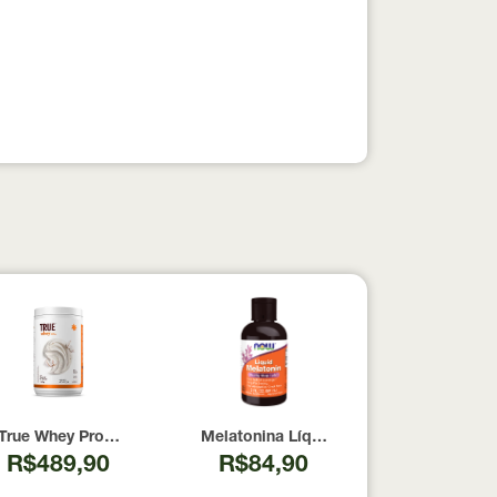
pesados 100% pura com Laudo 300g Neobody Nutrition
True Whey Protein Coconut Icecream True Source 837g
Melatonina Líquida Now Foods 59ml
R$489,90
R$84,90