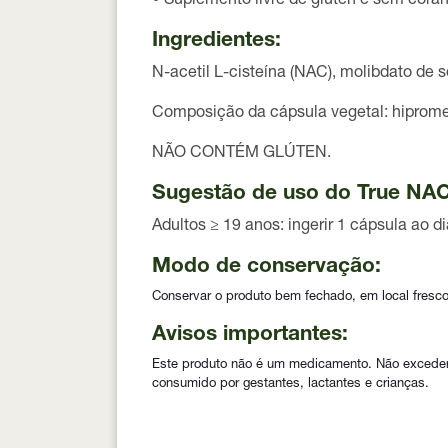
• Suplemento
livre de glúten e sem corant
Ingredientes:
N-acetil L-cisteína (NAC), molibdato de 
Composição da cápsula vegetal: hipromel
NÃO CONTÉM GLÚTEN.
Sugestão de uso do True NA
Adultos ≥ 19 anos: ingerir
1 cápsula ao di
Modo de conservação:
Conservar o produto bem fechado, em local fresco
Avisos importantes:
Este produto não é um medicamento. Não exceder 
consumido por gestantes, lactantes e crianças.