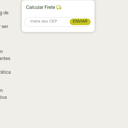
Calcular Frete
g de
ENVIAR
 ser
um
antes
rática
ém
tiva