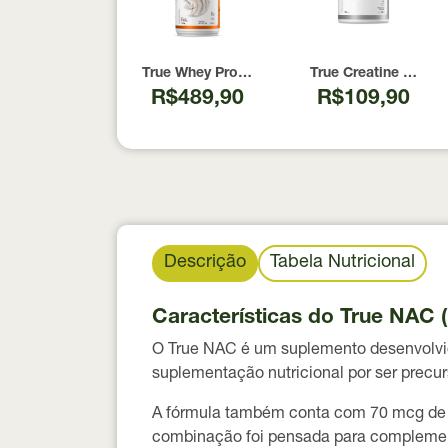
True Whey Protein Coconut Icecream True So
True Creatine 100% 
R$489,90
R$109,90
Descrição
Tabela Nutricional
Características do True NAC (
O True NAC é um suplemento desenvolv
suplementação nutricional por ser precur
A fórmula também conta com
70 mcg de
combinação foi pensada para complementa