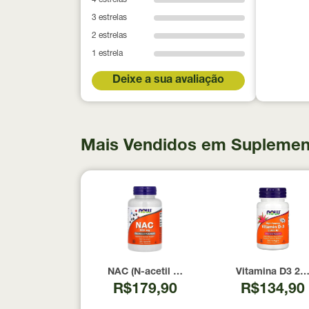
4 estrelas
3 estrelas
2 estrelas
1 estrela
Deixe a sua avaliação
Mais Vendidos em Suplemen
NAC (N-acetil Cisteína) 600mg NOW Foods
Vitamina D3 20
R$179,90
R$134,90