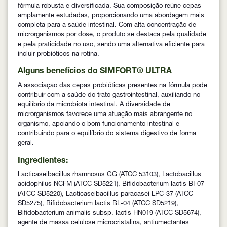
fórmula robusta e diversificada. Sua composição reúne cepas
amplamente estudadas, proporcionando uma abordagem mais
completa para a saúde intestinal. Com alta concentração de
microrganismos por dose, o produto se destaca pela qualidade
e pela praticidade no uso, sendo uma alternativa eficiente para
incluir probióticos na rotina.
Alguns benefícios do SIMFORT® ULTRA
A associação das cepas probióticas presentes na fórmula pode
contribuir com a saúde do trato gastrointestinal, auxiliando no
equilíbrio da microbiota intestinal. A diversidade de
microrganismos favorece uma atuação mais abrangente no
organismo, apoiando o bom funcionamento intestinal e
contribuindo para o equilíbrio do sistema digestivo de forma
geral.
Ingredientes:
Lacticaseibacillus rhamnosus GG (ATCC 53103), Lactobacillus
acidophilus NCFM (ATCC SD5221), Bifidobacterium lactis BI-07
(ATCC SD5220), Lacticaseibacillus paracasei LPC-37 (ATCC
SD5275), Bifidobacterium lactis BL-04 (ATCC SD5219),
Bifidobacterium animalis subsp. lactis HN019 (ATCC SD5674),
agente de massa celulose microcristalina, antiumectantes