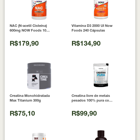
NAC (N-acetil Cisteína)
Vitamina D3 2000 UI Now
600mg NOW Foods 100
Foods 240 Cápsulas
Cápsulas
R$179,90
R$134,90
Creatina Monohidratada
Creatina livre de metais
Max Titanium 300g
pesados 100% pura com
Laudo 300g Neobody
Nutrition
R$75,10
R$99,90