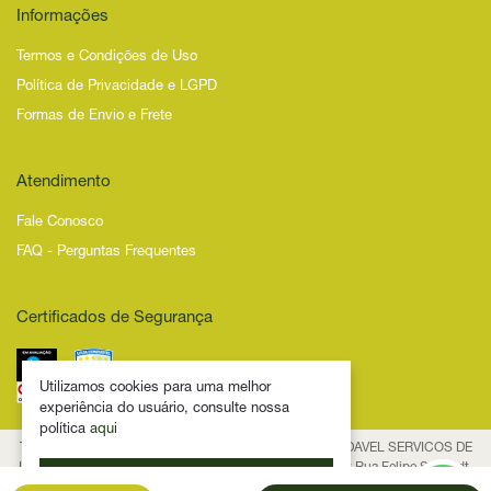
Informações
Termos e Condições de Uso
Política de Privacidade e LGPD
Formas de Envio e Frete
Atendimento
Fale Conosco
FAQ - Perguntas Frequentes
Certificados de Segurança
Utilizamos cookies para uma melhor
experiência do usuário, consulte nossa
política
aqui
Todos os Direitos Reservados – 2025 – NOVIDADE SAUDAVEL SERVICOS DE
INTERNET LTDA - CNPJ 53.474.116/0001-29 Endereço: Rua Felipe Schmidt,
Ok. Eu entendi
835, Centro, CEP 88.010-001, Florianópolis/SC Fale conosco: