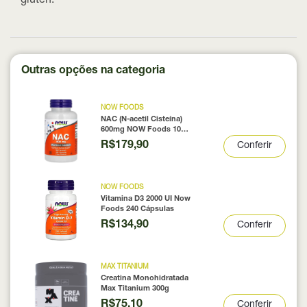
glúten.
Outras opções na categoria
NOW FOODS
NAC (N-acetil Cisteína)
600mg NOW Foods 100
Cápsulas
R$179,90
Conferir
NOW FOODS
Vitamina D3 2000 UI Now
Foods 240 Cápsulas
R$134,90
Conferir
MAX TITANIUM
Creatina Monohidratada
Max Titanium 300g
R$75,10
Conferir