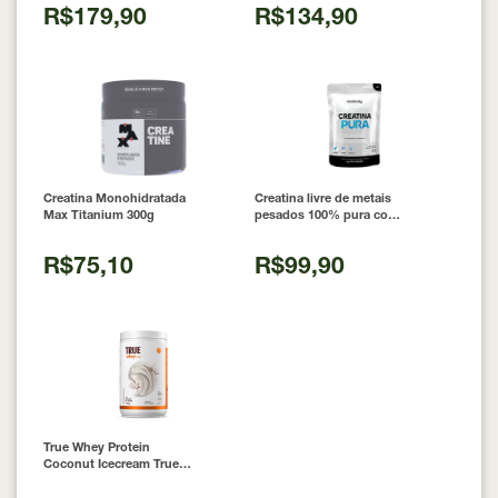
R$179,90
R$134,90
Creatina Monohidratada
Creatina livre de metais
Max Titanium 300g
pesados 100% pura com
Laudo 300g Neobody
Nutrition
R$75,10
R$99,90
True Whey Protein
Coconut Icecream True
Source 837g