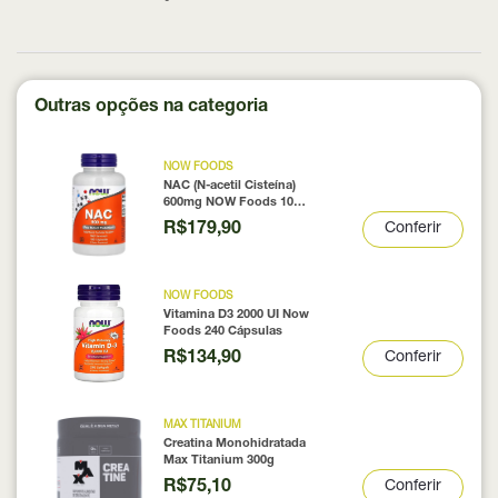
Outras opções na categoria
NOW FOODS
NAC (N-acetil Cisteína)
600mg NOW Foods 100
Cápsulas
R$179,90
Conferir
NOW FOODS
Vitamina D3 2000 UI Now
Foods 240 Cápsulas
R$134,90
Conferir
MAX TITANIUM
Creatina Monohidratada
Max Titanium 300g
R$75,10
Conferir