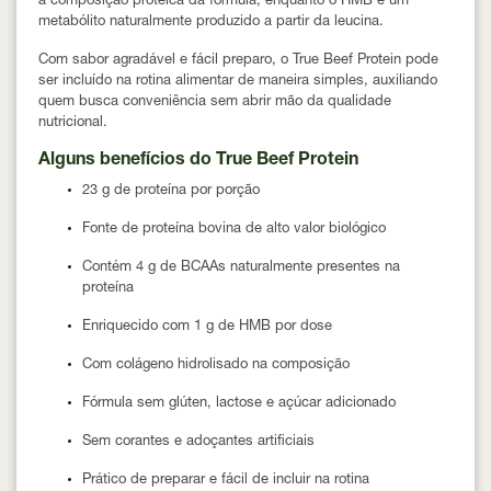
a composição proteica da fórmula, enquanto o HMB é um
metabólito naturalmente produzido a partir da leucina.
Com sabor agradável e fácil preparo, o True Beef Protein pode
ser incluído na rotina alimentar de maneira simples, auxiliando
quem busca conveniência sem abrir mão da qualidade
nutricional.
Alguns benefícios do True Beef Protein
23 g de proteína por porção
Fonte de
proteína bovina de alto valor biológico
Contém
4 g de BCAAs naturalmente presentes na
proteína
Enriquecido com
1 g de HMB por dose
Com
colágeno hidrolisado
na composição
Fórmula
sem glúten, lactose e açúcar adicionado
Sem
corantes e adoçantes artificiais
Prático de preparar e fácil de incluir na rotina