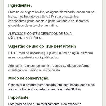
Ingredientes:
Proteína de origem bovina, colágeno hidrolisado, cacau em pó,
hidroximetilbutirato de cálcio (HMB), aromatizantes,
espessantes goma acácia e goma xantana e edulcorantes
glicosídeos de esteviol e taumatina.
ALÉRGICOS:
CONTÉM DERIVADOS DE SOJA.
NÃO CONTÉM GLÚTEN.
Sugestão de uso do True Beef Protein
Diluir
1 medida dosadora (31 g)
em
200 ml de água
utilizando
mixer, coqueteleira ou liquidificador.
Adultos (≥ 19 anos): consumir
1 porção ao dia
ou conforme
orientação de médico ou nutricionista.
Modo de conservação:
Conservar o produto bem fechado, em local fresco, seco e ao
abrigo da luz. Após aberto, consumir em até
60 dias
.
Importante:
Este produto não é um medicamento. Não exceder a