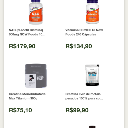
NAC (N-acetil Cisteína)
Vitamina D3 2000 UI Now
600mg NOW Foods 100
Foods 240 Cápsulas
Cápsulas
R$179,90
R$134,90
Creatina Monohidratada
Creatina livre de metais
Max Titanium 300g
pesados 100% pura com
Laudo 300g Neobody
Nutrition
R$75,10
R$99,90