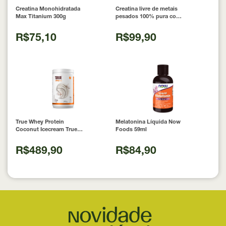
Creatina Monohidratada
Creatina livre de metais
Max Titanium 300g
pesados 100% pura com
Laudo 300g Neobody
Nutrition
R$75,10
R$99,90
True Whey Protein
Melatonina Líquida Now
Coconut Icecream True
Foods 59ml
Source 837g
R$489,90
R$84,90