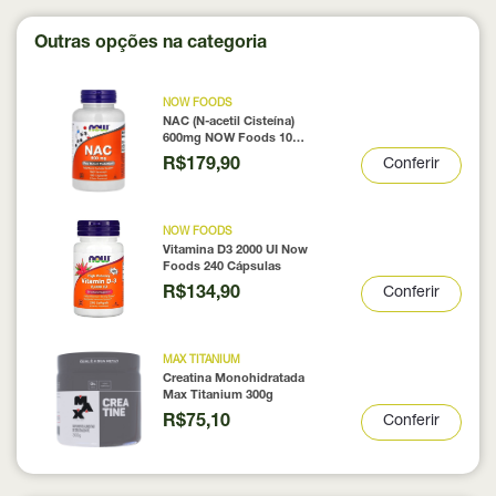
Outras opções na categoria
NOW FOODS
NAC (N-acetil Cisteína)
600mg NOW Foods 100
Cápsulas
R$179,90
Conferir
NOW FOODS
Vitamina D3 2000 UI Now
Foods 240 Cápsulas
R$134,90
Conferir
MAX TITANIUM
Creatina Monohidratada
Max Titanium 300g
R$75,10
Conferir