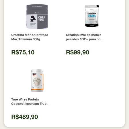
Creatina Monohidratada
Creatina livre de metais
Max Titanium 300g
pesados 100% pura com
Laudo 300g Neobody
Nutrition
R$75,10
R$99,90
True Whey Protein
Coconut Icecream True
Source 837g
R$489,90