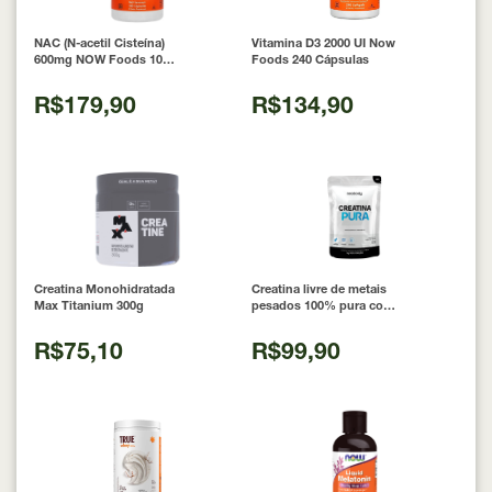
NAC (N-acetil Cisteína)
Vitamina D3 2000 UI Now
600mg NOW Foods 100
Foods 240 Cápsulas
Cápsulas
R$179,90
R$134,90
Creatina Monohidratada
Creatina livre de metais
Max Titanium 300g
pesados 100% pura com
Laudo 300g Neobody
Nutrition
R$75,10
R$99,90