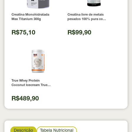
Creatina Monohidratada
Creatina livre de metais
Max Titanium 300g
pesados 100% pura com
Laudo 300g Neobody
Nutrition
R$75,10
R$99,90
True Whey Protein
Coconut Icecream True
Source 837g
R$489,90
Descrição
Tabela Nutricional