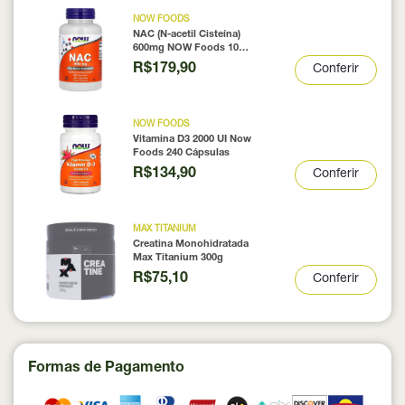
NOW FOODS
NAC (N-acetil Cisteína)
600mg NOW Foods 100
Cápsulas
R$179,90
Conferir
NOW FOODS
Vitamina D3 2000 UI Now
Foods 240 Cápsulas
R$134,90
Conferir
MAX TITANIUM
Creatina Monohidratada
Max Titanium 300g
R$75,10
Conferir
Formas de Pagamento