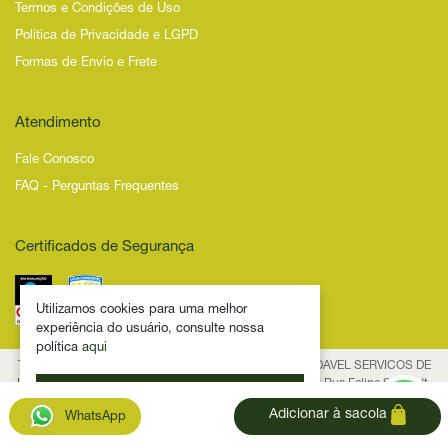
Termos e Condições de Uso
Política de Privacidade e LGPD
Formas de Envio e Frete
Atendimento
Fale Conosco
FAQ - Perguntas Frequentes
Certificados de Segurança
Utilizamos cookies para uma melhor
experiência do usuário, consulte nossa
política
aqui
Todos os Direitos Reservados – 2025 – NOVIDADE SAUDAVEL SERVICOS DE
INTERNET LTDA - CNPJ 53.474.116/0001-29 Endereço: Rua Felipe Schmidt,
Ok. Eu entendi
835, Centro, CEP 88.010-001, Florianópolis/SC Fale conosco:
Adicionar à sacola
WhatsApp
contato@novidadesaudavel.com.br