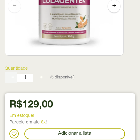
Quantidade
(
5
disponível)
R$129,00
Em estoque!
Parcele em ate
6x
!
Adicionar a lista