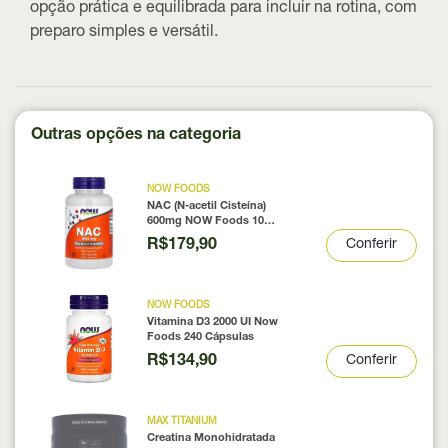
opção prática e equilibrada para incluir na rotina, com
preparo simples e versátil.
Outras opções na categoria
NOW FOODS
NAC (N-acetil Cisteína)
600mg NOW Foods 100
Cápsulas
R$179,90
Conferir
NOW FOODS
Vitamina D3 2000 UI Now
Foods 240 Cápsulas
R$134,90
Conferir
MAX TITANIUM
Creatina Monohidratada