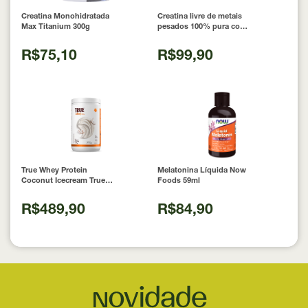
Creatina Monohidratada
Creatina livre de metais
Max Titanium 300g
pesados 100% pura com
Laudo 300g Neobody
Nutrition
R$75,10
R$99,90
True Whey Protein
Melatonina Líquida Now
Coconut Icecream True
Foods 59ml
Source 837g
R$489,90
R$84,90