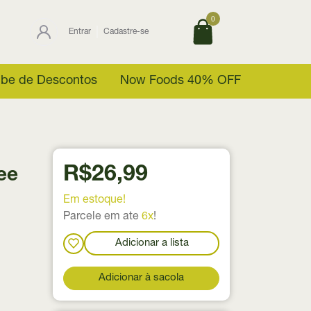
0
Entrar
Cadastre-se
ube de Descontos
Now Foods 40% OFF
R$26,99
ee
Em estoque!
Parcele em ate
6x
!
Adicionar a lista
Adicionar à sacola