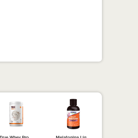
pesados 100% pura com Laudo 300g Neobody Nutrition
True Whey Protein Coconut Icecream True Source 837g
Melatonina Líquida Now Foods 59ml