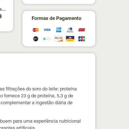
á 3.0 True Source 350g
eme de Abacate com Nibs de Cacau True Source Sachê 32g
9
Formas de Pagamento
filtrações do soro do leite:
proteína
ão fornece
23 g de proteína
,
5,3 g de
complementar a ingestão diária de
ibuem para uma experiência nutricional
antes artificiais.