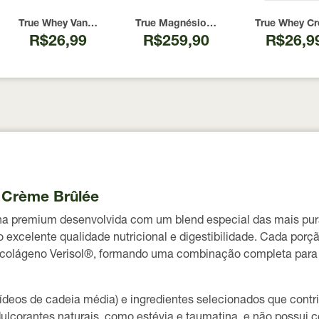
urce 837g
Pure True Source 300g
True Whey Vanilla Creme Brulee True Source Sachê 32g
True Magnésio Inositol Relief Maracuj
True Whey Cr
R$26,99
R$259,90
R$26,9
y Crème Brûlée
 premium desenvolvida com um blend especial das mais puras 
o excelente qualidade nutricional e digestibilidade. Cada porç
 colágeno Verisol®
, formando uma combinação completa para 
rídeos de cadeia média)
e ingredientes selecionados que contr
ulcorantes naturais
, como estévia e taumatina, e não possui cor