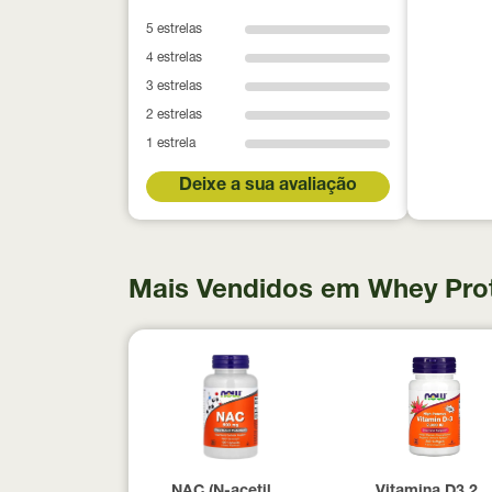
5 estrelas
4 estrelas
3 estrelas
2 estrelas
1 estrela
Deixe a sua avaliação
Mais Vendidos em Whey Pro
NAC (N-acetil Cisteína) 600mg NOW Foods
Vitamina D3 20