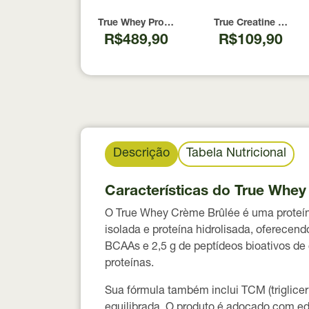
True Whey Protein Coconut Icecream True So
True Creatine 100% 
R$489,90
R$109,90
Descrição
Tabela Nutricional
Características do True Whe
O True Whey Crème Brûlée é uma proteína
isolada e proteína hidrolisada
, oferecend
BCAAs
e
2,5 g de peptídeos bioativos de
proteínas.
Sua fórmula também inclui
TCM (triglice
equilibrada. O produto é adoçado com
ed