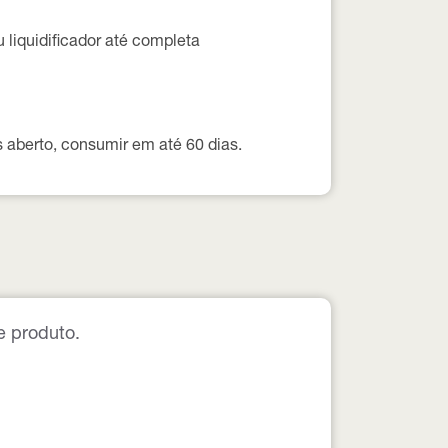
u liquidificador até completa
ós aberto, consumir em até
60 dias
.
e produto.