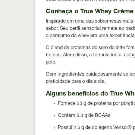
Conheça o True Whey Crème 
Inspirado em uma das sobremesas mais c
sabor. Seu perfil sensorial remete ao tra
o consumo do whey em uma experiência 
O blend de proteínas do soro do leite fo
treinos. Além disso, a fórmula inclui
colá
pele.
Com ingredientes cuidadosamente seleci
praticidade para o dia a dia.
Alguns benefícios do True W
Fornece
23 g de proteína por porçã
Contém
5,3 g de BCAAs
Possui
2,5 g de colágeno Verisol® 