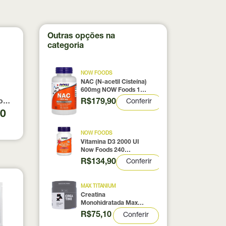
Outras opções na
categoria
NOW FOODS
NAC (N-acetil Cisteína)
600mg NOW Foods 100
Cápsulas
R$179,90
Conferir
0% pura com Laudo 300g Neobody Nutrition
otein Coconut Icecream True Source 837g
90
NOW FOODS
Vitamina D3 2000 UI
Now Foods 240
Cápsulas
R$134,90
Conferir
MAX TITANIUM
Creatina
Monohidratada Max
Titanium 300g
R$75,10
Conferir