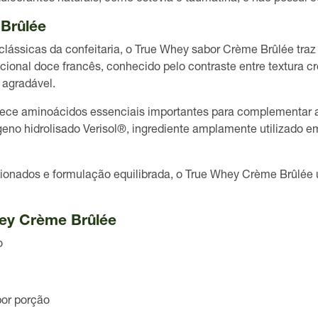
Brûlée
lássicas da confeitaria, o True Whey sabor Crème Brûlée tra
dicional doce francês, conhecido pelo contraste entre
textura c
agradável.
rnece aminoácidos essenciais importantes para complementar a
geno hidrolisado Verisol®
, ingrediente amplamente utilizado 
onados e formulação equilibrada, o True Whey Crème Brûlée u
hey Crème Brûlée
o
por porção