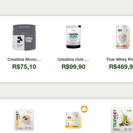
00 Cápsulas
I Now Foods 240 Cápsulas
Creatina Monohidratada Max Titanium 300g
Creatina livre de metais pesados 10
True Whey Pr
R$75,10
R$99,90
R$489,