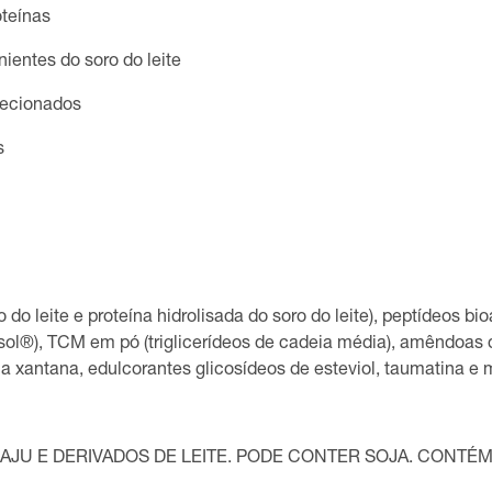
oteínas
ientes do soro do leite
lecionados
s
 do leite e proteína hidrolisada do soro do leite), peptídeos b
ol®), TCM em pó (triglicerídeos de cadeia média), amêndoas 
xantana, edulcorantes glicosídeos de esteviol, taumatina e ma
JU E DERIVADOS DE LEITE. PODE CONTER SOJA. CONTÉM