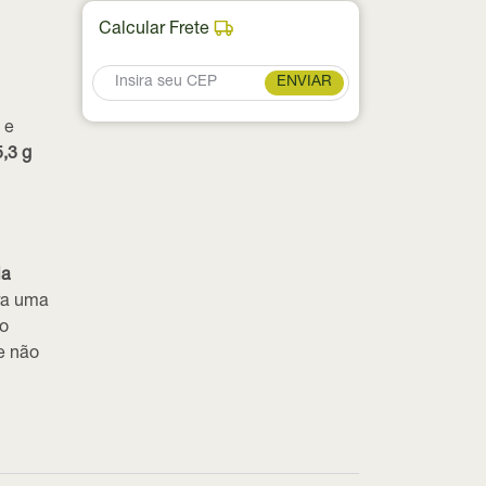
Calcular Frete
ENVIAR
 e
5,3 g
ia
ra uma
do
e não