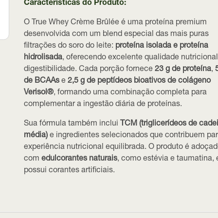
Características do Produto:
O True Whey Crème Brûlée é uma proteína premium
desenvolvida com um blend especial das mais puras
filtrações do soro do leite:
proteína isolada e proteína
hidrolisada
, oferecendo excelente qualidade nutricional
digestibilidade. Cada porção fornece
23 g de proteína
,
de BCAAs
e
2,5 g de peptídeos bioativos de colágeno
Verisol®
, formando uma combinação completa para
complementar a ingestão diária de proteínas.
Sua fórmula também inclui
TCM (triglicerídeos de cade
média)
e ingredientes selecionados que contribuem pa
experiência nutricional equilibrada. O produto é adoça
com
edulcorantes naturais
, como estévia e taumatina, 
possui corantes artificiais.