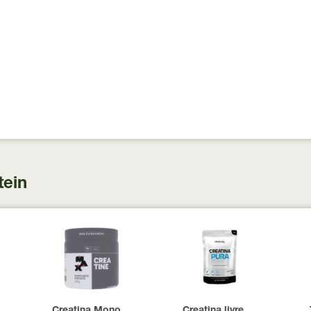
tein
 100 Cápsulas
00 UI Now Foods 240 Cápsulas
Creatina Monohidratada Max Titanium 300g
Creatina livre de metais 