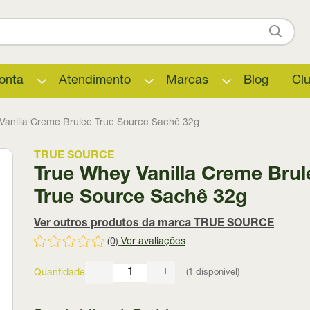
onta
Atendimento
Marcas
Blog
Cl
Vanilla Creme Brulee True Source Sachê 32g
TRUE SOURCE
True Whey Vanilla Creme Brul
True Source Sachê 32g
Ver outros produtos da marca TRUE SOURCE
(0)
Ver avaliações
(
1
disponível)
Quantidade